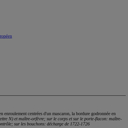
uropéen
s en enroulement centrées d'un mascaron, la bordure godronnée en
ttre N) et maître-orfèvre; sur le corps et sur le porte-flacon: maître-
 contrôle; sur les bouchons: décharge de 1722-1726