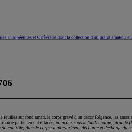
ques Européennes et Orfèvrerie dont la collection d'un grand amateur e
706
e feuilles sur fond amati, le corps gravé d'un décor Régence, les anse
armoirie partiellement effacée,
poinçons sous le fond: charge, jurande (le
rge du contrôle; dans le corps: maître-orfèvre, décharge et décharge du