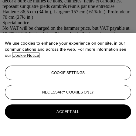
décor ajouré de mufles de lions, chimères, fleurs et cartouches,
reposant sur quatre pieds cambrés réunis par une entretoise
Hauteur: 86,5 cm.(34 in.), Largeur: 157 cm.( 61¾ in.), Profondeur:
70 cm.(27½ in.)
Special notice
No VAT will be charged on the hammer price, but VAT payable at
19.6% (5.5% for books) will be added to the buyer’s premium
which is invoiced on a VAT inclusive basis
We use cookies to enhance your experience on our site, in our
Further details
communications and across the web. For more information see
A REGENCE STYLE GILTWOOD CONSOLE, 19TH CENTURY
our
Cookie Notice
More from
Important Mobilier et Objets
d'Art, Céramiques Européennes et
COOKIE SETTINGS
Orfèvrerie dont la collection d'un grand
amateur européen
NECESSARY COOKIES ONLY
View All
View All
ACCEPT ALL