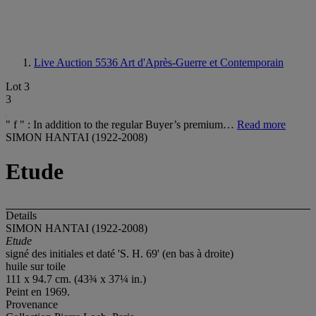
Live Auction 5536
Art d'Après-Guerre et Contemporain
Lot 3
3
" f " : In addition to the regular Buyer’s premium…
Read more
SIMON HANTAI (1922-2008)
Etude
Details
SIMON HANTAI (1922-2008)
Etude
signé des initiales et daté 'S. H. 69' (en bas à droite)
huile sur toile
111 x 94.7 cm. (43¾ x 37¼ in.)
Peint en 1969.
Provenance