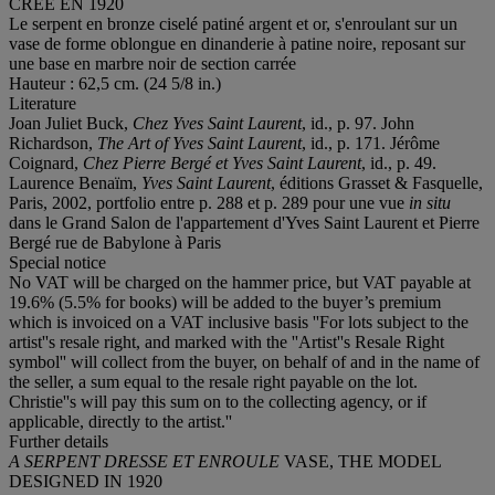
CREE EN 1920
Le serpent en bronze ciselé patiné argent et or, s'enroulant sur un
vase de forme oblongue en dinanderie à patine noire, reposant sur
une base en marbre noir de section carrée
Hauteur : 62,5 cm. (24 5/8 in.)
Literature
Joan Juliet Buck,
Chez Yves Saint Laurent
, id., p. 97. John
Richardson,
The Art of Yves Saint Laurent
, id., p. 171. Jérôme
Coignard,
Chez Pierre Bergé et Yves Saint Laurent
, id., p. 49.
Laurence Benaïm,
Yves Saint Laurent
, éditions Grasset & Fasquelle,
Paris, 2002, portfolio entre p. 288 et p. 289 pour une vue
in situ
dans le Grand Salon de l'appartement d'Yves Saint Laurent et Pierre
Bergé rue de Babylone à Paris
Special notice
No VAT will be charged on the hammer price, but VAT payable at
19.6% (5.5% for books) will be added to the buyer’s premium
which is invoiced on a VAT inclusive basis ''For lots subject to the
artist''s resale right, and marked with the ''Artist''s Resale Right
symbol'' will collect from the buyer, on behalf of and in the name of
the seller, a sum equal to the resale right payable on the lot.
Christie''s will pay this sum on to the collecting agency, or if
applicable, directly to the artist.''
Further details
A SERPENT DRESSE ET ENROULE
VASE, THE MODEL
DESIGNED IN 1920