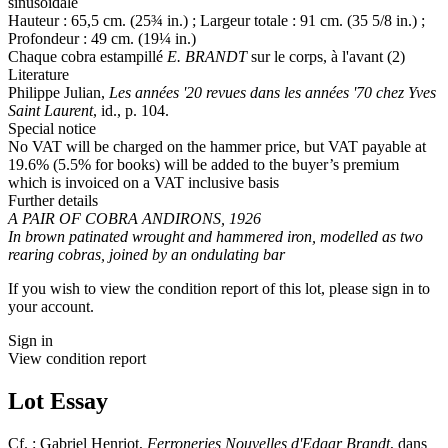
sinusoïdale
Hauteur : 65,5 cm. (25¾ in.) ; Largeur totale : 91 cm. (35 5/8 in.) ;
Profondeur : 49 cm. (19¼ in.)
Chaque cobra estampillé
E. BRANDT
sur le corps, à l'avant (2)
Literature
Philippe Julian,
Les années '20 revues dans les années '70 chez Yves
Saint Laurent
, id., p. 104.
Special notice
No VAT will be charged on the hammer price, but VAT payable at
19.6% (5.5% for books) will be added to the buyer’s premium
which is invoiced on a VAT inclusive basis
Further details
A PAIR OF COBRA ANDIRONS, 1926
In brown patinated wrought and hammered iron, modelled as two
rearing cobras, joined by an ondulating bar
If you wish to view the condition report of this lot, please sign in to
your account.
Sign in
View condition report
Lot Essay
Cf. : Gabriel Henriot,
Ferroneries Nouvelles d'Edgar Brandt
, dans