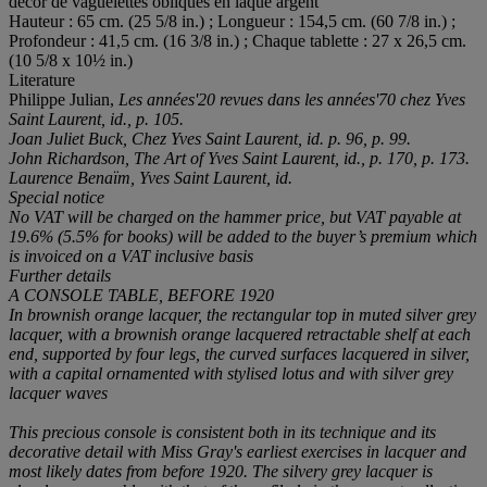
décor de vaguelettes obliques en laque argent
Hauteur : 65 cm. (25 5/8 in.) ; Longueur : 154,5 cm. (60 7/8 in.) ;
Profondeur : 41,5 cm. (16 3/8 in.) ; Chaque tablette : 27 x 26,5 cm.
(10 5/8 x 10½ in.)
Literature
Philippe Julian,
Les années'20 revues dans les années'70 chez Yves
Saint Laurent, id., p. 105.
Joan Juliet Buck,
Chez Yves Saint Laurent
, id. p. 96, p. 99.
John Richardson,
The Art of Yves Saint Laurent
, id., p. 170, p. 173.
Laurence Benaïm,
Yves Saint Laurent
, id.
Special notice
No VAT will be charged on the hammer price, but VAT payable at
19.6% (5.5% for books) will be added to the buyer’s premium which
is invoiced on a VAT inclusive basis
Further details
A CONSOLE TABLE, BEFORE 1920
In brownish orange lacquer, the rectangular top in muted silver grey
lacquer, with a brownish orange lacquered retractable shelf at each
end, supported by four legs, the curved surfaces lacquered in silver,
with a capital ornamented with stylised lotus and with silver grey
lacquer waves
This precious console is consistent both in its technique and its
decorative detail with Miss Gray's earliest exercises in lacquer and
most likely dates from before 1920. The silvery grey lacquer is