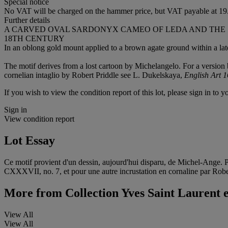
Special notice
No VAT will be charged on the hammer price, but VAT payable at 19.
Further details
A CARVED OVAL SARDONYX CAMEO OF LEDA AND THE
18TH CENTURY
In an oblong gold mount applied to a brown agate ground within a late
The motif derives from a lost cartoon by Michelangelo. For a versi
cornelian intaglio by Robert Priddle see L. Dukelskaya,
English Art 1
If you wish to view the condition report of this lot, please sign in to y
Sign in
View condition report
Lot Essay
Ce motif provient d'un dessin, aujourd'hui disparu, de Michel-Ange.
CXXXVII, no. 7, et pour une autre incrustation en cornaline par Robe
More from
Collection Yves Saint Laurent 
View All
View All