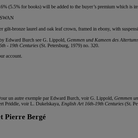
6% (5.5% for books) will be added to the buyer’s premium which is in
 SWAN
r gilt-bronze laurel and oak leaf crown, framed in ebony, with suspens
on by Edward Burch see G. Lippold,
Gemmen und Kameen des Altertums 
6th - 19th Centuries
(St. Petersburg, 1979) no. 320.
our account.
 Pour un autre exemple par Edward Burch, voir G. Lippold,
Gemmen und
rt Priddle, voir L. Dukelskaya,
English Art 16th-19th Centuries
(St. Pe
et Pierre Bergé