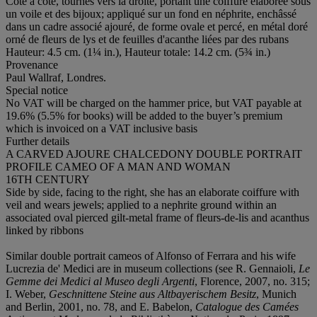
Côte à côte, tournés vers la droite, portant une coiffure élaborée sous
un voile et des bijoux; appliqué sur un fond en néphrite, enchâssé
dans un cadre associé ajouré, de forme ovale et percé, en métal doré
orné de fleurs de lys et de feuilles d'acanthe liées par des rubans
Hauteur: 4.5 cm. (1¼ in.), Hauteur totale: 14.2 cm. (5¾ in.)
Provenance
Paul Wallraf, Londres.
Special notice
No VAT will be charged on the hammer price, but VAT payable at
19.6% (5.5% for books) will be added to the buyer’s premium
which is invoiced on a VAT inclusive basis
Further details
A CARVED AJOURE CHALCEDONY DOUBLE PORTRAIT
PROFILE CAMEO OF A MAN AND WOMAN
16TH CENTURY
Side by side, facing to the right, she has an elaborate coiffure with
veil and wears jewels; applied to a nephrite ground within an
associated oval pierced gilt-metal frame of fleurs-de-lis and acanthus
linked by ribbons
Similar double portrait cameos of Alfonso of Ferrara and his wife
Lucrezia de' Medici are in museum collections (see R. Gennaioli,
Le
Gemme dei Medici al Museo degli Argenti
, Florence, 2007, no. 315;
I. Weber,
Geschnittene Steine aus Altbayerischem Besitz
, Munich
and Berlin, 2001, no. 78, and E. Babelon,
Catalogue des Camées