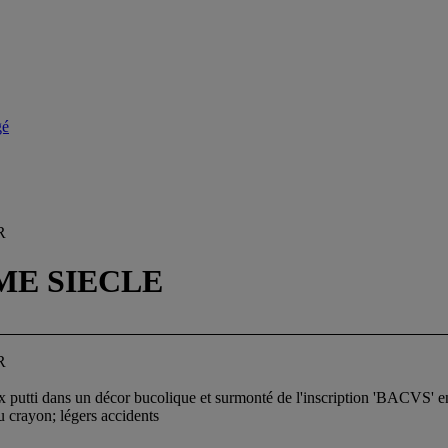
gé
R
ME SIECLE
R
 putti dans un décor bucolique et surmonté de l'inscription 'BACVS' en l
au crayon; légers accidents