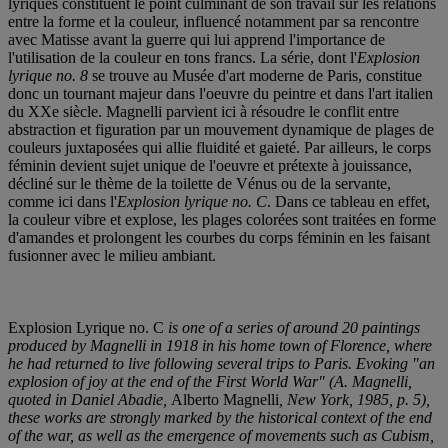
lyriques constituent le point culminant de son travail sur les relations
entre la forme et la couleur, influencé notamment par sa rencontre
avec Matisse avant la guerre qui lui apprend l'importance de
l'utilisation de la couleur en tons francs. La série, dont l'
Explosion
lyrique no. 8
se trouve au Musée d'art moderne de Paris, constitue
donc un tournant majeur dans l'oeuvre du peintre et dans l'art italien
du XXe siècle. Magnelli parvient ici à résoudre le conflit entre
abstraction et figuration par un mouvement dynamique de plages de
couleurs juxtaposées qui allie fluidité et gaieté. Par ailleurs, le corps
féminin devient sujet unique de l'oeuvre et prétexte à jouissance,
décliné sur le thème de la toilette de Vénus ou de la servante,
comme ici dans l'
Explosion lyrique no. C
. Dans ce tableau en effet,
la couleur vibre et explose, les plages colorées sont traitées en forme
d'amandes et prolongent les courbes du corps féminin en les faisant
fusionner avec le milieu ambiant.
Explosion Lyrique no. C
is one of a series of around 20 paintings
produced by Magnelli in 1918 in his home town of Florence, where
he had returned to live following several trips to Paris. Evoking "an
explosion of joy at the end of the First World War" (A. Magnelli,
quoted in Daniel Abadie,
Alberto Magnelli
, New York, 1985, p. 5),
these works are strongly marked by the historical context of the end
of the war, as well as the emergence of movements such as Cubism,