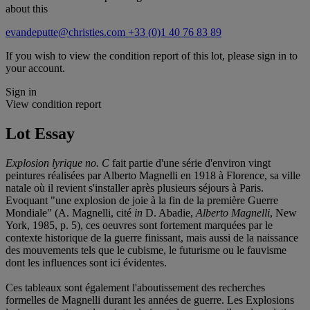
about this
evandeputte@christies.com
+33 (0)1 40 76 83 89
If you wish to view the condition report of this lot, please sign in to
your account.
Sign in
View condition report
Lot Essay
Explosion lyrique no. C
fait partie d'une série d'environ vingt
peintures réalisées par Alberto Magnelli en 1918 à Florence, sa ville
natale où il revient s'installer après plusieurs séjours à Paris.
Evoquant "une explosion de joie à la fin de la première Guerre
Mondiale" (A. Magnelli, cité
in
D. Abadie,
Alberto Magnelli
, New
York, 1985, p. 5), ces oeuvres sont fortement marquées par le
contexte historique de la guerre finissant, mais aussi de la naissance
des mouvements tels que le cubisme, le futurisme ou le fauvisme
dont les influences sont ici évidentes.
Ces tableaux sont également l'aboutissement des recherches
formelles de Magnelli durant les années de guerre. Les Explosions