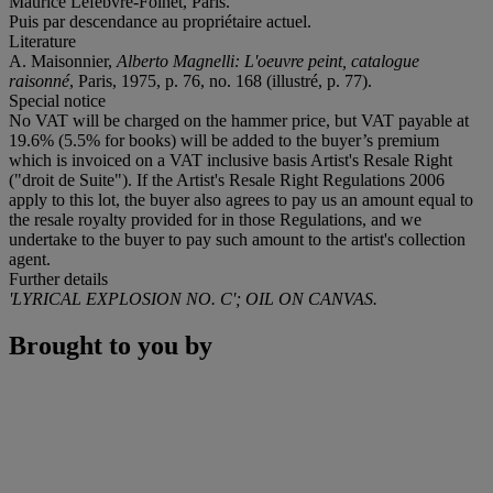
Maurice Lefebvre-Foinet, Paris.
Puis par descendance au propriétaire actuel.
Literature
A. Maisonnier,
Alberto Magnelli: L'oeuvre peint, catalogue
raisonné
, Paris, 1975, p. 76, no. 168 (illustré, p. 77).
Special notice
No VAT will be charged on the hammer price, but VAT payable at
19.6% (5.5% for books) will be added to the buyer’s premium
which is invoiced on a VAT inclusive basis Artist's Resale Right
("droit de Suite"). If the Artist's Resale Right Regulations 2006
apply to this lot, the buyer also agrees to pay us an amount equal to
the resale royalty provided for in those Regulations, and we
undertake to the buyer to pay such amount to the artist's collection
agent.
Further details
'LYRICAL EXPLOSION NO. C'; OIL ON CANVAS.
Brought to you by