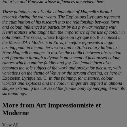
Futurism and Fauvism whose influences are evident here.
These paintings are also the culmination of Magnelli's formal
research during the war years. The
Explosions Lyriques
represent
the culmination of his research into the relationship between form
and colour, influenced in particular by his pre-war meeting with
Henri Matisse who taught him the importance of the use of colour in
bold tones. The series, whose
Explosion Lyrique no. 8
is housed in
the Musée d'Art Moderne in Paris, therefore represents a major
turning point in the painter's work and in 20
t
h-century Italian art.
Here Magnelli manages to resolve the conflict between abstraction
and figuration through a dynamic movement of juxtaposed colour
ranges which combine fluidity and joy. The female form also
becomes the sole subject of the work and pretext for pleasure, with
variations on the theme of Venus or the servant dressing, as here in
Explosion Lyrique no. C
. In this painting, for instance, colour
vibrates and explodes and the colour ranges are applied in almond-
shapes extending the curves of the female body by merging it with its
surroundings.
More from
Art Impressionniste et
Moderne
View All