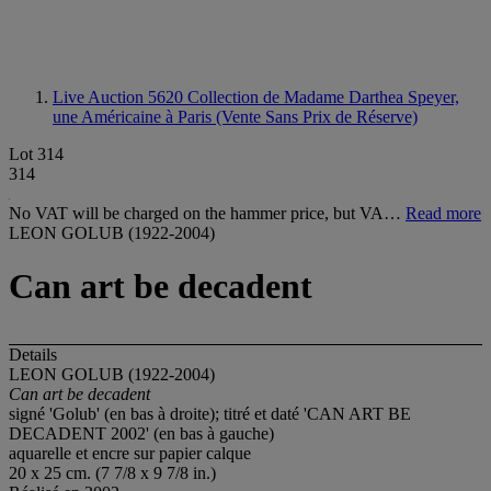
Live Auction 5620
Collection de Madame Darthea Speyer,
une Américaine à Paris (Vente Sans Prix de Réserve)
Lot 314
314
No VAT will be charged on the hammer price, but VA…
Read more
LEON GOLUB (1922-2004)
Can art be decadent
Details
LEON GOLUB (1922-2004)
Can art be decadent
signé 'Golub' (en bas à droite); titré et daté 'CAN ART BE
DECADENT 2002' (en bas à gauche)
aquarelle et encre sur papier calque
20 x 25 cm. (7 7/8 x 9 7/8 in.)