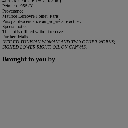
41 x 26.7 cm. (16 1/8 x 10½ in.)
Peint en 1956 (3)
Provenance
Maurice Lefebvre-Foinet, Paris.
Puis par descendance au propriétaire actuel.
Special notice
This lot is offered without reserve.
Further details
'VEILED TUNISIAN WOMAN' AND TWO OTHER WORKS;
SIGNED LOWER RIGHT; OIL ON CANVAS.
Brought to you by