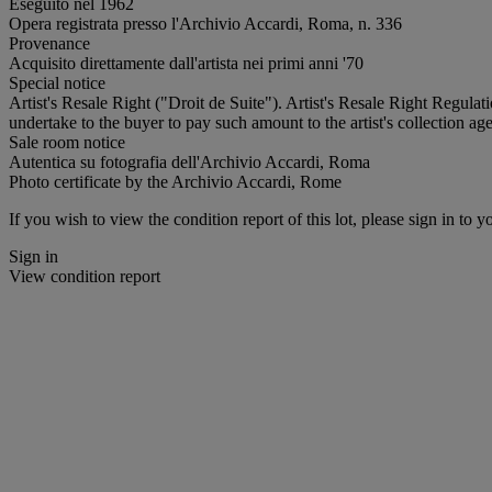
Eseguito nel 1962
Opera registrata presso l'Archivio Accardi, Roma, n. 336
Provenance
Acquisito direttamente dall'artista nei primi anni '70
Special notice
Artist's Resale Right ("Droit de Suite"). Artist's Resale Right Regulat
undertake to the buyer to pay such amount to the artist's collection age
Sale room notice
Autentica su fotografia dell'Archivio Accardi, Roma
Photo certificate by the Archivio Accardi, Rome
If you wish to view the condition report of this lot, please sign in to y
Sign in
View condition report