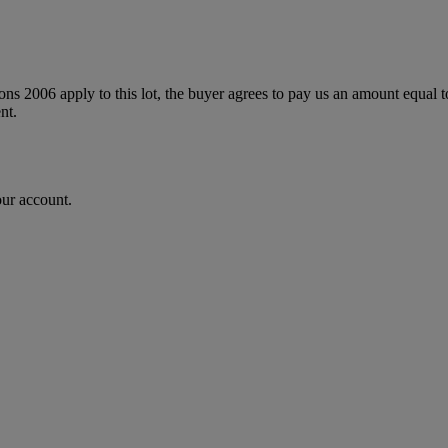
ions 2006 apply to this lot, the buyer agrees to pay us an amount equal 
nt.
our account.