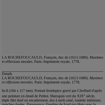
LA ROCHEFOUCAULD, François, duc de (1613-1680). Maximes
et réflexions morales. Paris: Imprimerie royale, 1778.
Details
LA ROCHEFOUCAULD, François, duc de (1613-1680).
Maximes
et réflexions morales.
Paris: Imprimerie royale, 1778.
In-8 (184 x 117 mm). Portrait frontispice gravé par Choffard d'après
e
une peinture en émail de Petitot. Maroquin vert du XIX
siècle,
triple filet doré en encadrement, dos à nerfs orné, roulette intérieure,
tranches dorées.
Provenance
: Freeling de Ford (ex-libris avec la