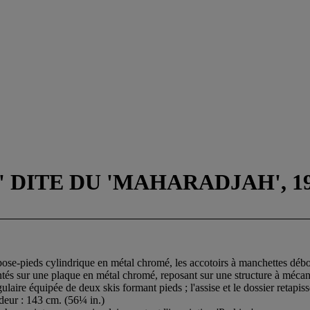
 DITE DU 'MAHARADJAH', 1
epose-pieds cylindrique en métal chromé, les accotoirs à manchettes débo
és sur une plaque en métal chromé, reposant sur une structure à méca
gulaire équipée de deux skis formant pieds ; l'assise et le dossier retapis
ndeur : 143 cm. (56¼ in.)