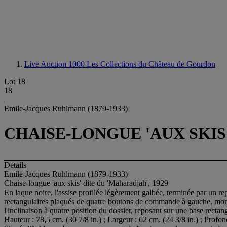
Live Auction 1000
Les Collections du Château de Gourdon
Lot 18
18
Emile-Jacques Ruhlmann (1879-1933)
CHAISE-LONGUE 'AUX SKIS'
Details
Emile-Jacques Ruhlmann (1879-1933)
Chaise-longue 'aux skis' dite du 'Maharadjah', 1929
En laque noire, l'assise profilée légèrement galbée, terminée par un r
rectangulaires plaqués de quatre boutons de commande à gauche, mont
l'inclinaison à quatre position du dossier, reposant sur une base rectan
Hauteur : 78,5 cm. (30 7/8 in.) ; Largeur : 62 cm. (24 3/8 in.) ; Profo