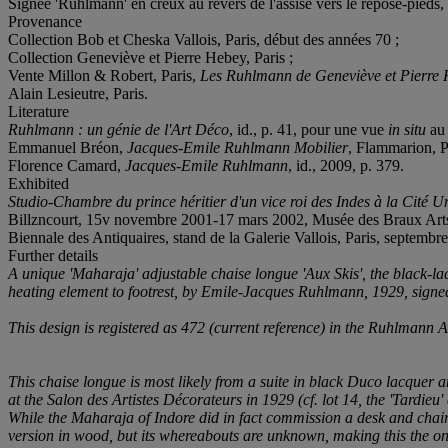
Signée 'Ruhlmann' en creux au revers de l'assise vers le repose-pieds, c
Provenance
Collection Bob et Cheska Vallois, Paris, début des années 70 ;
Collection Geneviève et Pierre Hebey, Paris ;
Vente Millon & Robert, Paris,
Les Ruhlmann de Geneviève et Pierre
Alain Lesieutre, Paris.
Literature
Ruhlmann : un génie de l'Art Déco
, id., p. 41, pour une vue
in situ
au 
Emmanuel Bréon,
Jacques-Emile Ruhlmann Mobilier
, Flammarion, Pa
Florence Camard,
Jacques-Emile Ruhlmann
, id., 2009, p. 379.
Exhibited
Studio-Chambre du prince héritier d'un vice roi des Indes à la Cité Un
Billzncourt, 15v novembre 2001-17 mars 2002, Musée des Braux Art
Biennale des Antiquaires, stand de la Galerie Vallois, Paris, septembr
Further details
A unique 'Maharaja' adjustable chaise longue 'Aux Skis', the black-la
heating element to footrest, by Emile-Jacques Ruhlmann, 1929, signed 
This design is registered as 472 (current reference) in the Ruhlmann
This chaise longue is most likely from a suite in black Duco lacquer 
at the Salon des Artistes Décorateurs in 1929 (cf. lot 14, the 'Tardie
While the Maharaja of Indore did in fact commission a desk and chair 
version in wood, but its whereabouts are unknown, making this the on