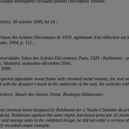
haque interrupteur circulaire portant l'inscription 'Perkins'
 Hebey
, 28 octobre 1999, lot 16 ;
Salon des Artistes Décorateurs de 1929, agrémenté d'un réflecteur sur le
ris, 2004, p. 112 ;
iversitaire
, Salon des Artistes Décorateurs, Paris, 1929 ;
Ruhlmann : un
s, Montréal, septembre-décembre 2004 ;
e 2008.
cquered adjustable wood frame with chromed metal mounts, the seat with
with the designer's mark to the underside of the seat, the switches wit
 Archives, Musée des Années Trente, Boulogne-Billancourt.
and chromed metal designed by Ruhlmann for a 'Studio-Chambre du prince 
u' desk). Ruhlmann applied this same highly functional principle of chro
and storage units to the exhibited design, he did not order a version of
ly recorded extant example.