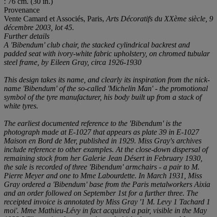
: 76 cm. (30 in.)
Provenance
Vente Camard et Associés, Paris,
Arts Décoratifs du XXème siècle, 9
décembre 2003, lot 45.
Further details
A 'Bibendum' club chair, the stacked cylindrical backrest and
padded seat with ivory-white fabric upholstery, on chromed tubular
steel frame, by Eileen Gray, circa 1926-1930
This design takes its name, and clearly its inspiration from the nick-
name 'Bibendum' of the so-called 'Michelin Man' - the promotional
symbol of the tyre manufacturer, his body built up from a stack of
white tyres.
The earliest documented reference to the 'Bibendum' is the
photograph made at E-1027 that appears as plate 39 in E-1027
Maison en Bord de Mer, published in 1929. Miss Gray's archives
include reference to other examples. At the close-down dispersal of
remaining stock from her Galerie Jean Désert in February 1930,
the sale is recorded of three 'Bibendum' armchairs - a pair to M.
Pierre Meyer and one to Mme Labourdette. In March 1931, Miss
Gray ordered a 'Bibendum' base from the Paris metalworkers Aixia
and an order followed on September 1st for a further three. The
receipted invoice is annotated by Miss Gray '1 M. Levy 1 Tachard 1
moi'. Mme Mathieu-Lévy in fact acquired a pair, visible in the May