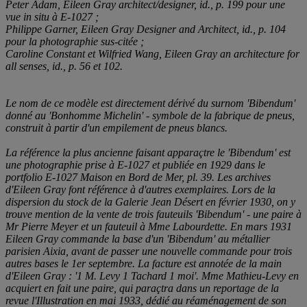
Peter Adam,
Eileen Gray architect/designer
, id., p. 199 pour une
vue
in situ
à E-1027 ;
Philippe Garner,
Eileen Gray Designer and Architect
, id., p. 104
pour la photographie sus-citée ;
Caroline Constant et Wilfried Wang,
Eileen Gray an architecture for
all senses
, id., p. 56 et 102.
Le nom de ce modèle est directement dérivé du surnom 'Bibendum'
donné au 'Bonhomme Michelin' - symbole de la fabrique de pneus,
construit à partir d'un empilement de pneus blancs.
La référence la plus ancienne faisant apparaçtre le 'Bibendum' est
une photographie prise à E-1027 et publiée en 1929 dans le
portfolio E-1027 Maison en Bord de Mer, pl. 39. Les archives
d'Eileen Gray font référence à d'autres exemplaires. Lors de la
dispersion du stock de la Galerie Jean Désert en février 1930, on y
trouve mention de la vente de trois fauteuils 'Bibendum' - une paire à
Mr Pierre Meyer et un fauteuil à Mme Labourdette. En mars 1931
Eileen Gray commande la base d'un 'Bibendum' au métallier
parisien Aixia, avant de passer une nouvelle commande pour trois
autres bases le 1er septembre. La facture est annotée de la main
d'Eileen Gray : '1 M. Levy 1 Tachard 1 moi'. Mme Mathieu-Levy en
acquiert en fait une paire, qui paraçtra dans un reportage de la
revue l'Illustration en mai 1933, dédié au réaménagement de son