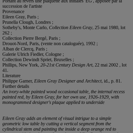
Portant au revers une plaquette aux initiales 'EG', apposée par la
succession de l'artiste
Provenance
Eileen Gray, Paris ;
Prunella Clough, Londres ;
Sotheby's, Monte Carlo,
Collection Eileen Gray
, 25 mai 1980, lot
262 ;
Collection Pierre Bergé, Paris ;
Drouot-Nord, Paris, (vente non cataloguée), 1992 ;
Alban de Clercq, Paris ;
Galerie Ulrich Fiedler, Cologne ;
Collection Dewindt Spriet, Bruxelles ;
Phillips, New York,
20-21st Century Design Art
, 22 mai 2002 , lot
41.
Literature
Philippe Garner,
Eileen Gray Designer and Architect
, id., p. 81.
Further details
An ivory-white painted wood occasional table, the internal recess
painted red, by Eileen Gray, for her own use, 1926-1929, with
monogrammed designer's plaque applied to underside
Eileen Gray adds an element of visual intrigue to a simple
geometric low table by cutting a vertical segment from the
cylindrical stem and painting the inside a deep orange red to