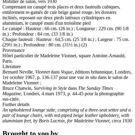
Mobilier de salon, vers 1930
Comprenant un canapé trois places et deux fauteuils cubiques,
entièrement re-gainés de cuir beige gansé rouge, les dossiers
inclinés, reposant sur deux pieds latéraux cylindriques en
aluminium, le canapé muni d'un troisième pied
Le canapé : Hauteur : 66 cm. (26 in.) ; Longueur : 229 cm. (90 1/8
in.) ; Profondeur : 84 cm. (33 1/8 in.)
Chaque fauteuil : Hauteur : 64,5 cm. (25 3/8 in.) ; Largeur : 75 cm.
(29½ in.) ; Profondeur : 80 cm. (31½ in.) (2)
Provenance
Hôtel particulier de Madeleine Vionnet, square Antoine-Arnauld,
Paris.
Literature
Bernard Neville,
Vionnet
dans
Vogue
, éditions britannique, Londres,
1er octobre 1967, p. 136-137 pour une vue
in situ
dans le salon de
Madeleine Vionnet ;
Bruce Chatwin,
Surviving in Style
dans
The Sunday Times
Magazine
, Londres, 4 mars 1973, p. 44-45 pour la photographie
sus-citée.
Further details
An upholstered lounge suite, comprising of a three-seat settee and a
pair of lounge chairs, with red-piped beige leather upholstery, with
aluminium feet, by Boris Lacroix, for Madeleine Vionnet, circa 1930
Brought to you by