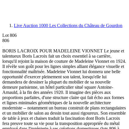
Live Auction 1000
Les Collections du Château de Gourdon
Lot 806
806
BORIS LACROIX POUR MADELEINE VIONNET Le jeune et
talentueux Boris Lacroix fait un choix essentiel à sa carrière,
lorsqu'il rejoint la maison de couture de Madeleine Vionnet en 1924.
Il révèle son goût pour les lignes simples alliant élégance visuelle et
fonctionnalité maîtrisée. Madeleine Vionnet lui donnera une belle
opportunité d'exercer pleinement son talent, lorsqu'elle lui
demandera de dessiner la plupart du mobilier de sa nouvelle
demeure parisienne, un hôtel particulier situé square Antoine-
Arnauld, à la fin des années 1920. Il imagine des pièces aux
proportions parfaites, d'une structure claire qui fait écho aux formes
et lignes minimales géométriques de la nouvelle architecture
moderniste -- notamment un bureau construit de plans rectangulaires
et un mobilier de salon au dessin tout aussi rigoureux. Son ensemble
de table à jeux et chaises traduit la fascination dont Boris Lacroix
fera preuve toute sa vie pour la transposition appropriée du métal
employé dans l'ingénierie à ses créations domestiques (lots 806 à