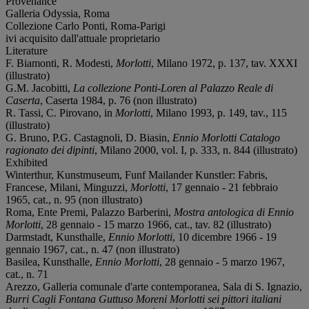
Provenance
Galleria Odyssia, Roma
Collezione Carlo Ponti, Roma-Parigi
ivi acquisito dall'attuale proprietario
Literature
F. Biamonti, R. Modesti,
Morlotti
, Milano 1972, p. 137, tav. XXXI
(illustrato)
G.M. Jacobitti,
La collezione Ponti-Loren al Palazzo Reale di
Caserta
, Caserta 1984, p. 76 (non illustrato)
R. Tassi, C. Pirovano, in
Morlotti
, Milano 1993, p. 149, tav., 115
(illustrato)
G. Bruno, P.G. Castagnoli, D. Biasin,
Ennio Morlotti Catalogo
ragionato dei dipinti
, Milano 2000, vol. I, p. 333, n. 844 (illustrato)
Exhibited
Winterthur, Kunstmuseum, Funf Mailander Kunstler: Fabris,
Francese, Milani, Minguzzi,
Morlotti
, 17 gennaio - 21 febbraio
1965, cat., n. 95 (non illustrato)
Roma, Ente Premi, Palazzo Barberini,
Mostra antologica di Ennio
Morlotti
, 28 gennaio - 15 marzo 1966, cat., tav. 82 (illustrato)
Darmstadt, Kunsthalle,
Ennio Morlotti
, 10 dicembre 1966 - 19
gennaio 1967, cat., n. 47 (non illustrato)
Basilea, Kunsthalle,
Ennio Morlotti
, 28 gennaio - 5 marzo 1967,
cat., n. 71
Arezzo, Galleria comunale d'arte contemporanea, Sala di S. Ignazio,
Burri Cagli Fontana Guttuso Moreni Morlotti sei pittori italiani