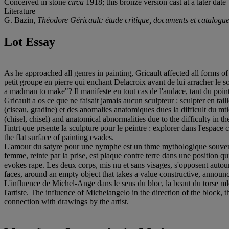
Conceived in stone
circa
1918; this bronze version cast at a later date
Literature
G. Bazin,
Théodore Géricault: étude critique, documents et catalogu
Lot Essay
As he approached all genres in painting, Gricault affected all forms of
petit groupe en pierre qui enchant Delacroix avant de lui arracher le so
a madman to make"? Il manifeste en tout cas de l'audace, tant du point d
Gricault a os ce que ne faisait jamais aucun sculpteur : sculpter en tail
(ciseau, gradine) et des anomalies anatomiques dues la difficult du m
(chisel, chisel) and anatomical abnormalities due to the difficulty in t
l'intrt que prsente la sculpture pour le peintre : explorer dans l'espace
the flat surface of painting evades.
L'amour du satyre pour une nymphe est un thme mythologique souvent tra
femme, reinte par la prise, est plaque contre terre dans une position qu
evokes rape. Les deux corps, mis nu et sans visages, s'opposent auto
faces, around an empty object that takes a value constructive, annou
L'influence de Michel-Ange dans le sens du bloc, la beaut du torse mle,
l'artiste. The influence of Michelangelo in the direction of the block
connection with drawings by the artist.