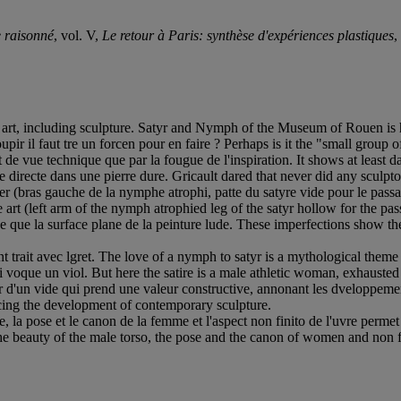
e raisonné
, vol. V,
Le retour à Paris: synthèse d'expériences plastiques
,
 art, including sculpture. Satyr and Nymph of the Museum of Rouen is his
upir il faut tre un forcen pour en faire ? Perhaps is it the "small group
e vue technique que par la fougue de l'inspiration. It shows at least dar
le directe dans une pierre dure. Gricault dared that never did any sculptor
tier (bras gauche de la nymphe atrophi, patte du satyre vide pour le pas
he art (left arm of the nymph atrophied leg of the satyr hollow for the p
 ce que la surface plane de la peinture lude. These imperfections show the 
it avec lgret. The love of a nymph to satyr is a mythological theme ofte
i voque un viol. But here the satire is a male athletic woman, exhausted 
ur d'un vide qui prend une valeur constructive, annonant les dveloppem
ncing the development of contemporary sculpture.
 la pose et le canon de la femme et l'aspect non finito de l'uvre permet
, the beauty of the male torso, the pose and the canon of women and non 