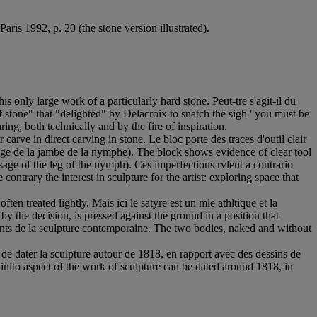
 Paris 1992, p. 20 (the stone version illustrated).
 only large work of a particularly hard stone. Peut-tre s'agit-il du
 of stone" that "delighted" by Delacroix to snatch the sigh "you must be
ing, both technically and by the fire of inspiration.
 carve in direct carving in stone. Le bloc porte des traces d'outil clair
sage de la jambe de la nymphe). The block shows evidence of clear tool
assage of the leg of the nymph). Ces imperfections rvlent a contrario
contrary the interest in sculpture for the artist: exploring space that
n treated lightly. Mais ici le satyre est un mle athltique et la
by the decision, is pressed against the ground in a position that
ents de la sculpture contemporaine. The two bodies, naked and without
 de dater la sculpture autour de 1818, en rapport avec des dessins de
finito aspect of the work of sculpture can be dated around 1818, in