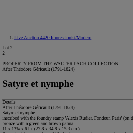
Live Auction 4420
Impressionist/Modern
Lot 2
2
PROPERTY FROM THE WALTER PACH COLLECTION
After Théodore Géricault (1791-1824)
Satyre et nymphe
Details
After Théodore Géricault (1791-1824)
Satyre et nymphe
inscribed with the foundry stamp 'Alexis Rudier. Fondeur. Paris' (on t
bronze with a green and brown patina
11 x 13¾ x 6 in. (27.8 x 34.8 x 15.3 cm.)