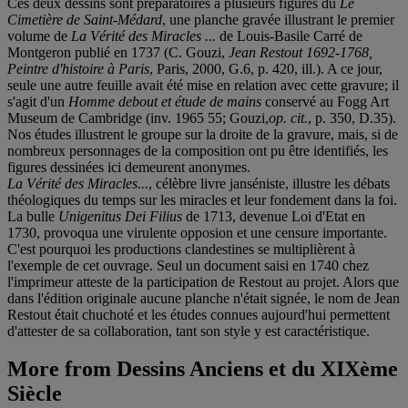
Ces deux dessins sont préparatoires à plusieurs figures du
Le
Cimetière de Saint-Médard
, une planche gravée illustrant le premier
volume de
La Vérité des Miracles ...
de Louis-Basile Carré de
Montgeron publié en 1737 (C. Gouzi,
Jean Restout 1692-1768,
Peintre d'histoire à Paris
, Paris, 2000, G.6, p. 420, ill.). A ce jour,
seule une autre feuille avait été mise en relation avec cette gravure; il
s'agit d'un
Homme debout et étude de mains
conservé au Fogg Art
Museum de Cambridge (inv. 1965 55; Gouzi,
op. cit.
, p. 350, D.35).
Nos études illustrent le groupe sur la droite de la gravure, mais, si de
nombreux personnages de la composition ont pu être identifiés, les
figures dessinées ici demeurent anonymes.
La Vérité des Miracles...
, célèbre livre janséniste, illustre les débats
théologiques du temps sur les miracles et leur fondement dans la foi.
La bulle
Unigenitus Dei Filius
de 1713, devenue Loi d'Etat en
1730, provoqua une virulente opposion et une censure importante.
C'est pourquoi les productions clandestines se multiplièrent à
l'exemple de cet ouvrage. Seul un document saisi en 1740 chez
l'imprimeur atteste de la participation de Restout au projet. Alors que
dans l'édition originale aucune planche n'était signée, le nom de Jean
Restout était chuchoté et les études connues aujourd'hui permettent
d'attester de sa collaboration, tant son style y est caractéristique.
More from
Dessins Anciens et du XIXème
Siècle