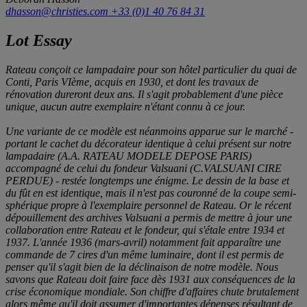
dhasson@christies.com
+33 (0)1 40 76 84 31
Lot Essay
Rateau conçoit ce lampadaire pour son hôtel particulier du quai de
Conti, Paris VIème, acquis en 1930, et dont les travaux de
rénovation dureront deux ans. Il s'agit probablement d'une pièce
unique, aucun autre exemplaire n'étant connu à ce jour.
Une variante de ce modèle est néanmoins apparue sur le marché -
portant le cachet du décorateur identique à celui présent sur notre
lampadaire (
A.A. RATEAU MODELE DEPOSE PARIS
)
accompagné de celui du fondeur Valsuani (
C.VALSUANI CIRE
PERDUE
) - restée longtemps une énigme. Le dessin de la base et
du fût en est identique, mais il n'est pas couronné de la coupe semi-
sphérique propre à l'exemplaire personnel de Rateau. Or le récent
dépouillement des archives Valsuani a permis de mettre à jour une
collaboration entre Rateau et le fondeur, qui s'étale entre 1934 et
1937. L'année 1936 (mars-avril) notamment fait apparaître une
commande de 7 cires d'un même luminaire, dont il est permis de
penser qu'il s'agit bien de la déclinaison de notre modèle. Nous
savons que Rateau doit faire face dès 1931 aux conséquences de la
crise économique mondiale. Son chiffre d'affaires chute brutalement
alors même qu'il doit assumer d'importantes dépenses résultant de