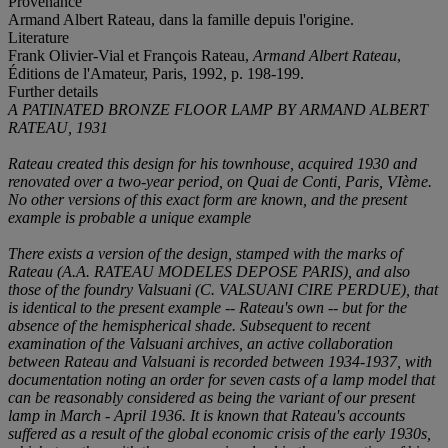
Provenance
Armand Albert Rateau, dans la famille depuis l'origine.
Literature
Frank Olivier-Vial et François Rateau,
Armand Albert Rateau
,
Éditions de l'Amateur, Paris, 1992, p. 198-199.
Further details
A PATINATED BRONZE FLOOR LAMP BY ARMAND ALBERT
RATEAU, 1931
Rateau created this design for his townhouse, acquired 1930 and
renovated over a two-year period, on Quai de Conti, Paris, VIème.
No other versions of this exact form are known, and the present
example is probable a unique example
There exists a version of the design, stamped with the marks of
Rateau (
A.A. RATEAU MODELES DEPOSE PARIS
), and also
those of the foundry Valsuani (
C. VALSUANI CIRE PERDUE), that
is identical to the present example -- Rateau's own -- but for the
absence of the hemispherical shade. Subsequent to recent
examination of the Valsuani archives, an active collaboration
between Rateau and Valsuani is recorded between 1934-1937, with
documentation noting an order for seven casts of a lamp model that
can be reasonably considered as being the variant of our present
lamp in March - April 1936. It is known that Rateau's accounts
suffered as a result of the global economic crisis of the early 1930s,