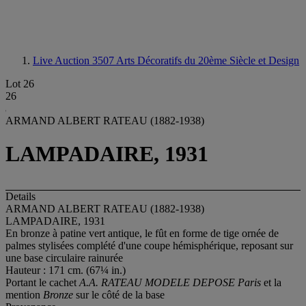
Live Auction 3507
Arts Décoratifs du 20ème Siècle et Design
Lot 26
26
ARMAND ALBERT RATEAU (1882-1938)
LAMPADAIRE, 1931
Details
ARMAND ALBERT RATEAU (1882-1938)
LAMPADAIRE, 1931
En bronze à patine vert antique, le fût en forme de tige ornée de
palmes stylisées complété d'une coupe hémisphérique, reposant sur
une base circulaire rainurée
Hauteur : 171 cm. (67¼ in.)
Portant le cachet
A.A. RATEAU MODELE DEPOSE Paris
et la
mention
Bronze
sur le côté de la base