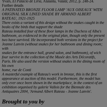
Yvars,
El Palacio de Liria
, Atalanta, Valaür, 2012, p. 248-24.
Further details
A PATINATED BRONZE FLOOR LAMP 'AUX OISEAUX' WITH
ORIGINAL SILK LINED SHADE BY ARMAND ALBERT
RATEAU, 1921-1925
There exists a variant of this design without the snakes caught in the
beaks of the birds that support the shade
Rateau installed four of these floor lamps in the Duchess of Alba's
bathroom, as evidenced in the original plan, though only the present
two have survived. He incorporated both versions in the project for
Jeanne Lanvin (without snakes for her bathroom and dining room;
with
snakes for the entrance hall, grand salon, and bathroom), of wich
four survive in the collection of the Musée des Arts Décoratifs,
Paris. He also used the version without snakes in the dining room of
his own
home, rue de Conti
A masterful example of Rateau's work in bronze, this is the first
appearance at auction of this model. Furthermore, the model has
only ever once been shown in the marketplace, in the context of an
exhibition organised by galerie Vallois for the Biennale des
Antiquaires 2004, 'Armand Albert Rateau - Jeanne Lanvin'.
Brought to you by