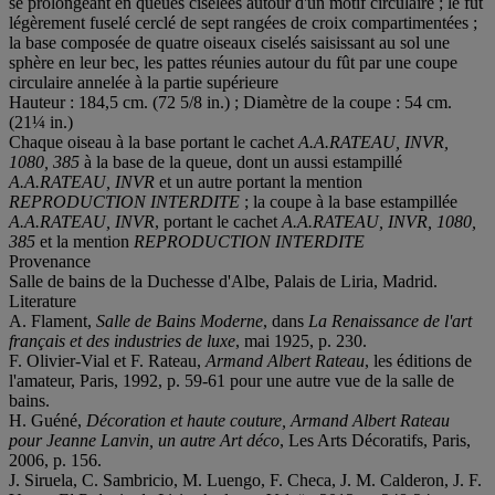
se prolongeant en queues ciselées autour d'un motif circulaire ; le fût
légèrement fuselé cerclé de sept rangées de croix compartimentées ;
la base composée de quatre oiseaux ciselés saisissant au sol une
sphère en leur bec, les pattes réunies autour du fût par une coupe
circulaire annelée à la partie supérieure
Hauteur : 184,5 cm. (72 5/8 in.) ; Diamètre de la coupe : 54 cm.
(21¼ in.)
Chaque oiseau à la base portant le cachet
A.A.RATEAU, INVR,
1080, 385
à la base de la queue, dont un aussi estampillé
A.A.RATEAU, INVR
et un autre portant la mention
REPRODUCTION INTERDITE
; la coupe à la base estampillée
A.A.RATEAU, INVR
, portant le cachet
A.A.RATEAU, INVR, 1080,
385
et la mention
REPRODUCTION INTERDITE
Provenance
Salle de bains de la Duchesse d'Albe, Palais de Liria, Madrid.
Literature
A. Flament,
Salle de Bains Moderne
, dans
La Renaissance de l'art
français et des industries de luxe
, mai 1925, p. 230.
F. Olivier-Vial et F. Rateau,
Armand Albert Rateau
, les éditions de
l'amateur, Paris, 1992, p. 59-61 pour une autre vue de la salle de
bains.
H. Guéné,
Décoration et haute couture, Armand Albert Rateau
pour Jeanne Lanvin, un autre Art déco
, Les Arts Décoratifs, Paris,
2006, p. 156.
J. Siruela, C. Sambricio, M. Luengo, F. Checa, J. M. Calderon, J. F.