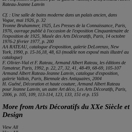
Rateau-Jeanne Lanvin
Cf. :
Une salle de bains moderne dans un palais ancien
, dans
Vogue
, mai 1926, p. 32
Yvonne Bruhammer,
1925
, Les Presses de la Connaissance, Paris,
1976, ouvrage publié à l'occasion de l'exposition
Cinquantenaire de
l'exposition de 1925
, Musée des Arts Décoratifs, Paris, 14 octobre
1976-2 février 1977, p. 200
AA RATEAU
, catalogue d'exposition, galerie DeLorenzo, New
York, 1990, p. 15-16,18, 48, 63 (modèle non exposé mais illustré au
catalogue)
F. Olivier-Vial et F. Rateau,
Armand Albert Rateau
, les éditions de
l'amateur, Paris, 1992, p. 22, 27, 32, 41, 48-49, 68-69, 105-107
Armand Albert Rateau-Jeanne Lanvin
, catalogue d'exposition,
galerie Vallois, Paris, Biennale des Antiquaires, 2004
H. Guéné,
Décoration et haute couture, Armand Albert Rateau
pour Jeanne Lanvin, un autre Art déco
, Les Arts Décoratifs, Paris,
2006, p. 105, 109, 113-114, 123, 133, 151 et p. 155
More from
Arts Décoratifs du XXe Siècle et
Design
View All