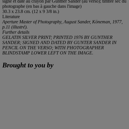
signé et daté au crayon par Gunther Sander (au verso); timbre sec du
photographe (en bas à gauche dans l'image)
30.3 x 23.8 cm. (12 x 9 3/8 in.)
Literature
Aperture Master of Photography,
August Sander
, Köneman, 1977,
p.11 (illustré).
Further details
GELATIN SILVER PRINT; PRINTED 1976 BY GUNTHER
SANDER; SIGNED AND DATED BY GUNTER SANDER IN
PENCIL ON THE VERSO; WITH PHOTOGRAPHER
BLINDSTAMP LOWER LEFT ON THE IMAGE.
Brought to you by