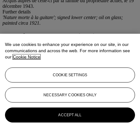
Acquis auprès de celle-ci par la famille du propriétaire actuel, le 19
décembre 1943.
Further details
'Nature morte à la guitare'; signed lower center; oil on glass;
painted circa 1921.
More from
Art Impressionniste et
Moderne
We use cookies to enhance your experience on our site, in our
communications and across the web. For more information see
our
Cookie Notice
View All
View All
COOKIE SETTINGS
NECESSARY COOKIES ONLY
ACCEPT ALL