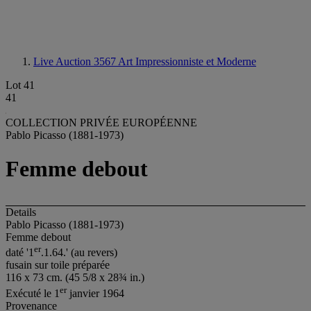
Live Auction 3567
Art Impressionniste et Moderne
Lot 41
41
COLLECTION PRIVÉE EUROPÉENNE
Pablo Picasso (1881-1973)
Femme debout
Details
Pablo Picasso (1881-1973)
Femme debout
e
r
daté '1
.1.64.' (au revers)
fusain sur toile préparée
116 x 73 cm. (45 5/8 x 28¾ in.)
e
r
Exécuté le 1
janvier 1964
Provenance