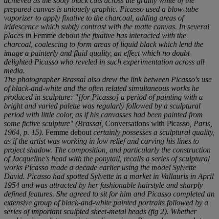
achieved as the sooty black cuts across the grainy white of the
prepared canvas is uniquely graphic. Picasso used a blow-tube
vaporizer to apply fixative to the charcoal, adding areas of
iridescence which subtly contrast with the matte canvas. In several
places in
Femme debout
the fixative has interacted with the
charcoal, coalescing to form areas of liquid black which lend the
image a painterly and fluid quality, an effect which no doubt
delighted Picasso who reveled in such experimentation across all
media.
The photographer Brassaï also drew the link between Picasso's use
of black-and-white and the often related simultaneous works he
produced in sculpture: "[for Picasso] a period of painting with a
bright and varied palette was regularly followed by a sculptural
period with little color, as if his canvasses had been painted from
some fictive sculpture" (Brassaï,
Conversations with Picasso
, Paris,
1964, p. 15).
Femme debout
certainly possesses a sculptural quality,
as if the artist was working in low relief and carving his lines to
project shadow. The composition, and particularly the construction
of Jacqueline's head with the ponytail, recalls a series of sculptural
works Picasso made a decade earlier using the model Sylvette
David. Picasso had spotted Sylvette in a market in Vallauris in April
1954 and was attracted by her fashionable hairstyle and sharply
defined features. She agreed to sit for him and Picasso completed an
extensive group of black-and-white painted portraits followed by a
series of important sculpted sheet-metal heads (fig 2). Whether