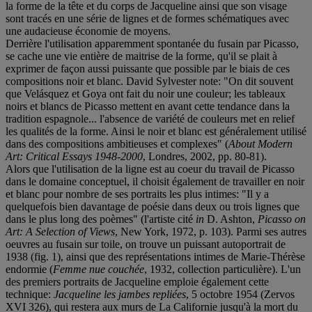
la forme de la tête et du corps de Jacqueline ainsi que son visage
sont tracés en une série de lignes et de formes schématiques avec
une audacieuse économie de moyens.
Derrière l'utilisation apparemment spontanée du fusain par Picasso,
se cache une vie entière de maitrise de la forme, qu'il se plait à
exprimer de façon aussi puissante que possible par le biais de ces
compositions noir et blanc. David Sylvester note: "On dit souvent
que Velásquez et Goya ont fait du noir une couleur; les tableaux
noirs et blancs de Picasso mettent en avant cette tendance dans la
tradition espagnole... l'absence de variété de couleurs met en relief
les qualités de la forme. Ainsi le noir et blanc est généralement utilisé
dans des compositions ambitieuses et complexes" (
About Modern
Art: Critical Essays 1948-2000
, Londres, 2002, pp. 80-81).
Alors que l'utilisation de la ligne est au coeur du travail de Picasso
dans le domaine conceptuel, il choisit également de travailler en noir
et blanc pour nombre de ses portraits les plus intimes: "Il y a
quelquefois bien davantage de poésie dans deux ou trois lignes que
dans le plus long des poèmes" (l'artiste cité
in
D. Ashton,
Picasso on
Art: A Selection of Views
, New York, 1972, p. 103). Parmi ses autres
oeuvres au fusain sur toile, on trouve un puissant autoportrait de
1938 (fig. 1), ainsi que des représentations intimes de Marie-Thérèse
endormie (
Femme nue couchée
, 1932, collection particulière). L'un
des premiers portraits de Jacqueline emploie également cette
technique:
Jacqueline les jambes repliées
, 5 octobre 1954 (Zervos
XVI 326), qui restera aux murs de La Californie jusqu'à la mort du