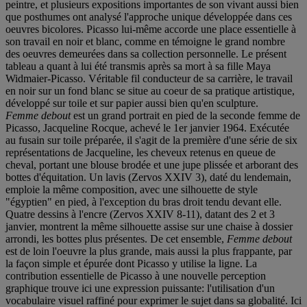
peintre, et plusieurs expositions importantes de son vivant aussi bien
que posthumes ont analysé l'approche unique développée dans ces
oeuvres bicolores. Picasso lui-même accorde une place essentielle à
son travail en noir et blanc, comme en témoigne le grand nombre
des oeuvres demeurées dans sa collection personnelle. Le présent
tableau a quant à lui été transmis après sa mort à sa fille Maya
Widmaier-Picasso. Véritable fil conducteur de sa carrière, le travail
en noir sur un fond blanc se situe au coeur de sa pratique artistique,
développé sur toile et sur papier aussi bien qu'en sculpture.
Femme debout
est un grand portrait en pied de la seconde femme de
Picasso, Jacqueline Rocque, achevé le 1er janvier 1964. Exécutée
au fusain sur toile préparée, il s'agit de la première d'une série de six
représentations de Jacqueline, les cheveux retenus en queue de
cheval, portant une blouse brodée et une jupe plissée et arborant des
bottes d'équitation. Un lavis (Zervos XXIV 3), daté du lendemain,
emploie la même composition, avec une silhouette de style
"égyptien" en pied, à l'exception du bras droit tendu devant elle.
Quatre dessins à l'encre (Zervos XXIV 8-11), datant des 2 et 3
janvier, montrent la même silhouette assise sur une chaise à dossier
arrondi, les bottes plus présentes. De cet ensemble,
Femme debout
est de loin l'oeuvre la plus grande, mais aussi la plus frappante, par
la façon simple et épurée dont Picasso y utilise la ligne. La
contribution essentielle de Picasso à une nouvelle perception
graphique trouve ici une expression puissante: l'utilisation d'un
vocabulaire visuel raffiné pour exprimer le sujet dans sa globalité. Ici