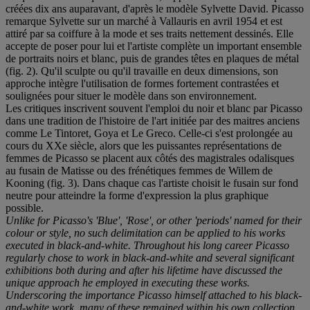
créées dix ans auparavant, d'après le modèle Sylvette David. Picasso
remarque Sylvette sur un marché à Vallauris en avril 1954 et est
attiré par sa coiffure à la mode et ses traits nettement dessinés. Elle
accepte de poser pour lui et l'artiste complète un important ensemble
de portraits noirs et blanc, puis de grandes têtes en plaques de métal
(fig. 2). Qu'il sculpte ou qu'il travaille en deux dimensions, son
approche intègre l'utilisation de formes fortement contrastées et
soulignées pour situer le modèle dans son environnement.
Les critiques inscrivent souvent l'emploi du noir et blanc par Picasso
dans une tradition de l'histoire de l'art initiée par des maitres anciens
comme Le Tintoret, Goya et Le Greco. Celle-ci s'est prolongée au
cours du XXe siècle, alors que les puissantes représentations de
femmes de Picasso se placent aux côtés des magistrales odalisques
au fusain de Matisse ou des frénétiques femmes de Willem de
Kooning (fig. 3). Dans chaque cas l'artiste choisit le fusain sur fond
neutre pour atteindre la forme d'expression la plus graphique
possible.
Unlike for Picasso's 'Blue', 'Rose', or other 'periods' named for their
colour or style, no such delimitation can be applied to his works
executed in black-and-white. Throughout his long career Picasso
regularly chose to work in black-and-white and several significant
exhibitions both during and after his lifetime have discussed the
unique approach he employed in executing these works.
Underscoring the importance Picasso himself attached to his black-
and-white work, many of these remained within his own collection,