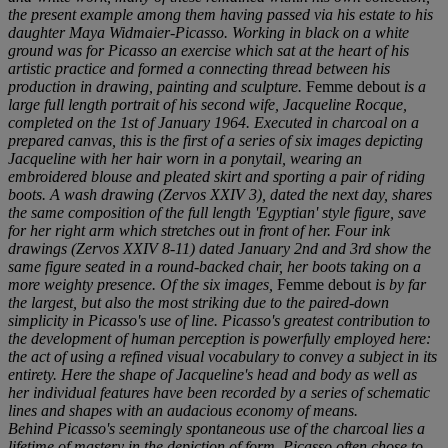
the present example among them having passed via his estate to his
daughter Maya Widmaier-Picasso. Working in black on a white
ground was for Picasso an exercise which sat at the heart of his
artistic practice and formed a connecting thread between his
production in drawing, painting and sculpture.
Femme debout
is a
large full length portrait of his second wife, Jacqueline Rocque,
completed on the 1st of January 1964. Executed in charcoal on a
prepared canvas, this is the first of a series of six images depicting
Jacqueline with her hair worn in a ponytail, wearing an
embroidered blouse and pleated skirt and sporting a pair of riding
boots. A wash drawing (Zervos XXIV 3), dated the next day, shares
the same composition of the full length 'Egyptian' style figure, save
for her right arm which stretches out in front of her. Four ink
drawings (Zervos XXIV 8-11) dated January 2nd and 3rd show the
same figure seated in a round-backed chair, her boots taking on a
more weighty presence. Of the six images,
Femme debout
is by far
the largest, but also the most striking due to the paired-down
simplicity in Picasso's use of line. Picasso's greatest contribution to
the development of human perception is powerfully employed here:
the act of using a refined visual vocabulary to convey a subject in its
entirety. Here the shape of Jacqueline's head and body as well as
her individual features have been recorded by a series of schematic
lines and shapes with an audacious economy of means.
Behind Picasso's seemingly spontaneous use of the charcoal lies a
lifetime of mastery in the depiction of form. Picasso often chose to