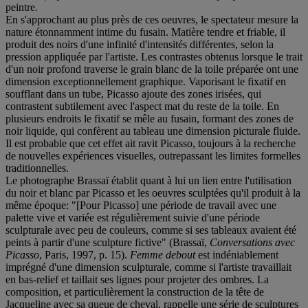
peintre.
En s'approchant au plus près de ces oeuvres, le spectateur mesure la
nature étonnamment intime du fusain. Matière tendre et friable, il
produit des noirs d'une infinité d'intensités différentes, selon la
pression appliquée par l'artiste. Les contrastes obtenus lorsque le trait
d'un noir profond traverse le grain blanc de la toile préparée ont une
dimension exceptionnellement graphique. Vaporisant le fixatif en
soufflant dans un tube, Picasso ajoute des zones irisées, qui
contrastent subtilement avec l'aspect mat du reste de la toile. En
plusieurs endroits le fixatif se mêle au fusain, formant des zones de
noir liquide, qui confèrent au tableau une dimension picturale fluide.
Il est probable que cet effet ait ravit Picasso, toujours à la recherche
de nouvelles expériences visuelles, outrepassant les limites formelles
traditionnelles.
Le photographe Brassaï établit quant à lui un lien entre l'utilisation
du noir et blanc par Picasso et les oeuvres sculptées qu'il produit à la
même époque: "[Pour Picasso] une période de travail avec une
palette vive et variée est régulièrement suivie d'une période
sculpturale avec peu de couleurs, comme si ses tableaux avaient été
peints à partir d'une sculpture fictive" (Brassaï,
Conversations avec
Picasso
, Paris, 1997, p. 15).
Femme debout
est indéniablement
imprégné d'une dimension sculpturale, comme si l'artiste travaillait
en bas-relief et taillait ses lignes pour projeter des ombres. La
composition, et particulièrement la construction de la tête de
Jacqueline avec sa queue de cheval, rappelle une série de sculptures