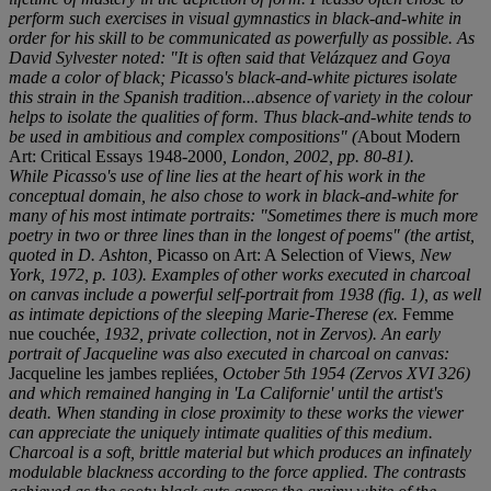
perform such exercises in visual gymnastics in black-and-white in
order for his skill to be communicated as powerfully as possible. As
David Sylvester noted: "It is often said that Velázquez and Goya
made a color of black; Picasso's black-and-white pictures isolate
this strain in the Spanish tradition...absence of variety in the colour
helps to isolate the qualities of form. Thus black-and-white tends to
be used in ambitious and complex compositions" (
About Modern
Art: Critical Essays 1948-2000
, London, 2002, pp. 80-81).
While Picasso's use of line lies at the heart of his work in the
conceptual domain, he also chose to work in black-and-white for
many of his most intimate portraits: "Sometimes there is much more
poetry in two or three lines than in the longest of poems" (the artist,
quoted in D. Ashton,
Picasso on Art: A Selection of Views
, New
York, 1972, p. 103). Examples of other works executed in charcoal
on canvas include a powerful self-portrait from 1938 (fig. 1), as well
as intimate depictions of the sleeping Marie-Therese (ex.
Femme
nue couchée
, 1932, private collection, not in Zervos). An early
portrait of Jacqueline was also executed in charcoal on canvas:
Jacqueline les jambes repliées
, October 5th 1954 (Zervos XVI 326)
and which remained hanging in 'La Californie' until the artist's
death. When standing in close proximity to these works the viewer
can appreciate the uniquely intimate qualities of this medium.
Charcoal is a soft, brittle material but which produces an infinately
modulable blackness according to the force applied. The contrasts