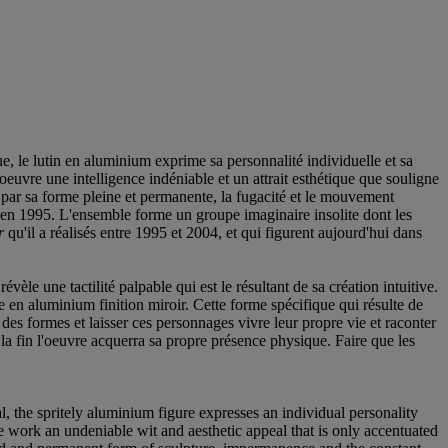
, le lutin en aluminium exprime sa personnalité individuelle et sa
oeuvre une intelligence indéniable et un attrait esthétique que souligne
er par sa forme pleine et permanente, la fugacité et le mouvement
 en 1995. L'ensemble forme un groupe imaginaire insolite dont les
r
qu'il a réalisés entre 1995 et 2004, et qui figurent aujourd'hui dans
révèle une tactilité palpable qui est le résultant de sa création intuitive.
ue en aluminium finition miroir. Cette forme spécifique qui résulte de
 des formes et laisser ces personnages vivre leur propre vie et raconter
'à la fin l'oeuvre acquerra sa propre présence physique. Faire que les
l, the spritely aluminium figure expresses an individual personality
e work an undeniable wit and aesthetic appeal that is only accentuated