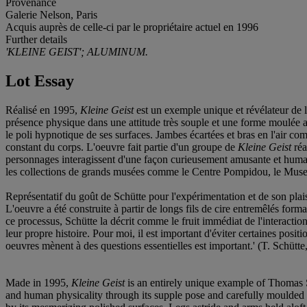
Provenance
Galerie Nelson, Paris
Acquis auprès de celle-ci par le propriétaire actuel en 1996
Further details
'KLEINE GEIST'; ALUMINUM.
Lot Essay
Réalisé en 1995,
Kleine Geist
est un exemple unique et révélateur de l
présence physique dans une attitude très souple et une forme moulée ave
le poli hypnotique de ses surfaces. Jambes écartées et bras en l'air com
constant du corps. L'oeuvre fait partie d'un groupe de
Kleine Geist
réa
personnages interagissent d'une façon curieusement amusante et huma
les collections de grands musées comme le Centre Pompidou, le Mu
Représentatif du goût de Schütte pour l'expérimentation et de son plai
L'oeuvre a été construite à partir de longs fils de cire entremêlés form
ce processus, Schütte la décrit comme le fruit immédiat de l'interaction
leur propre histoire. Pour moi, il est important d'éviter certaines posit
oeuvres mènent à des questions essentielles est important.' (T. Schütte
Made in 1995,
Kleine Geist
is an entirely unique example of Thomas Sc
and human physicality through its supple pose and carefully moulded f