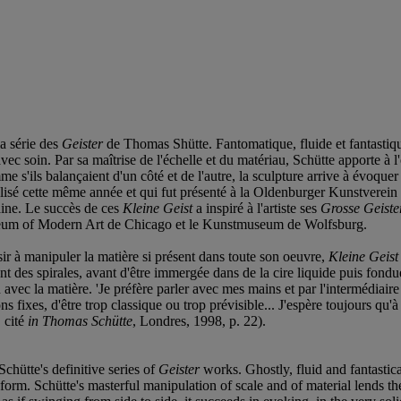
a série des
Geister
de Thomas Shütte. Fantomatique, fluide et fantastique
c soin. Par sa maîtrise de l'échelle et du matériau, Schütte apporte à l'
me s'ils balançaient d'un côté et de l'autre, la sculpture arrive à évoqu
lisé cette même année et qui fut présenté à la Oldenburger Kunstverein
ine. Le succès de ces
Kleine Geist
a inspiré à l'artiste ses
Grosse Geiste
seum of Modern Art de Chicago et le Kunstmuseum de Wolfsburg.
sir à manipuler la matière si présent dans toute son oeuvre,
Kleine Geist
ant des spirales, avant d'être immergée dans de la cire liquide puis fond
 avec la matière. 'Je préfère parler avec mes mains et par l'intermédiaire
ions fixes, d'être trop classique ou trop prévisible... J'espère toujours qu
, cité
in Thomas Schütte
, Londres, 1998, p. 22).
hütte's definitive series of
Geister
works. Ghostly, fluid and fantastica
orm. Schütte's masterful manipulation of scale and of material lends th