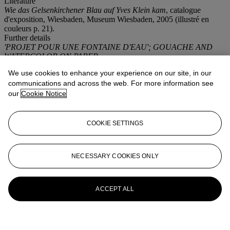
Literature
Wie das Gelsenkirchener Blau auf Yves Klein kam
, catalogue
d'exposition, Wiesbaden, Museum Wiesbaden, 2005 (illustré en
couleurs p. 21).
Further details
'PROJET POUR UNE FONTAINE D'EAU'; GOUACHE AND
WATERCOLOR ON PAPER.
We use cookies to enhance your experience on our site, in our
More from
Art contemporain
communications and across the web. For more information see
our
Cookie Notice
View All
View All
COOKIE SETTINGS
NECESSARY COOKIES ONLY
ACCEPT ALL