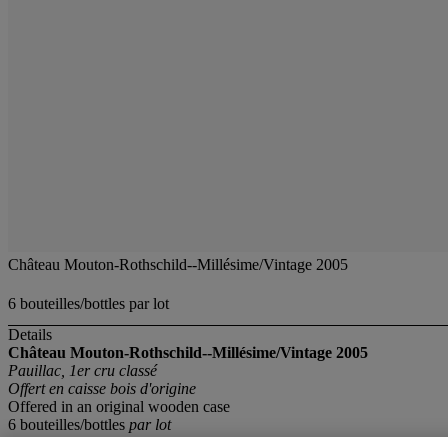
Château Mouton-Rothschild--Millésime/Vintage 2005
6 bouteilles/bottles par lot
Details
Château Mouton-Rothschild--Millésime/Vintage 2005
Pauillac, 1er cru classé
Offert en caisse bois d'origine
Offered in an original wooden case
6 bouteilles/bottles
par lot