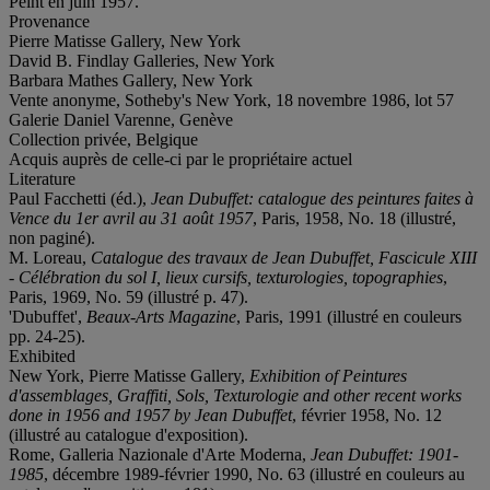
Peint en juin 1957.
Provenance
Pierre Matisse Gallery, New York
David B. Findlay Galleries, New York
Barbara Mathes Gallery, New York
Vente anonyme, Sotheby's New York, 18 novembre 1986, lot 57
Galerie Daniel Varenne, Genève
Collection privée, Belgique
Acquis auprès de celle-ci par le propriétaire actuel
Literature
Paul Facchetti (éd.),
Jean Dubuffet: catalogue des peintures faites à
Vence du 1er avril au 31 août 1957
, Paris, 1958, No. 18 (illustré,
non paginé).
M. Loreau,
Catalogue des travaux de Jean Dubuffet, Fascicule XIII
- Célébration du sol I, lieux cursifs, texturologies, topographies
,
Paris, 1969, No. 59 (illustré p. 47).
'Dubuffet',
Beaux-Arts Magazine
, Paris, 1991 (illustré en couleurs
pp. 24-25).
Exhibited
New York, Pierre Matisse Gallery,
Exhibition of Peintures
d'assemblages, Graffiti, Sols, Texturologie and other recent works
done in 1956 and 1957 by Jean Dubuffet
, février 1958, No. 12
(illustré au catalogue d'exposition).
Rome, Galleria Nazionale d'Arte Moderna,
Jean Dubuffet: 1901-
1985
, décembre 1989-février 1990, No. 63 (illustré en couleurs au