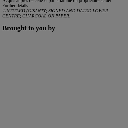
Acquis auprès de celle-ci par la famille du propriétaire actuel
Further details
'UNTITLED (GISANT)'; SIGNED AND DATED LOWER
CENTRE; CHARCOAL ON PAPER.
Brought to you by