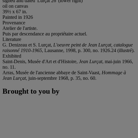
signed and dated 'Lurçat 26' (lower right)
oil on canvas
39½ x 67 in.
Painted in 1926
Provenance
Atelier de l'artiste.
Puis par descendance au propriétaire actuel.
Literature
G. Denizeau et S. Lurçat,
L'oeuvre peint de Jean Lurçat, catalogue
raisonné 1910-1965
, Lausanne, 1998, p. 300, no. 1926.24 (illustré).
Exhibited
Saint-Denis, Musée d'Art et d'Histoire,
Jean Lurçat
, mai-juin 1966,
no. 11.
Arras, Musée de l'ancienne abbaye de Saint-Vaast,
Hommage à
Jean Lurçat
, juin-septembre 1968, p. 35, no. 60.
Brought to you by