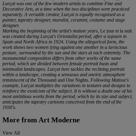
Lurçat was one of the few modern artists to combine Fine and
Decorative Arts, at a time when the two disciplines were practiced
separately. A versatile creator, Lurçat is equally recognised as a
painter, tapestry designer, muralist, ceramist, costume and stage
designer.
Marking the beginning of the artist's mature years,
Le jour et la nuit
was created during Lurçat's Orientalist period, after a sojourn in
Spain and North Africa in 1924. Using the allegorical form, the
work shows two women lying against one another in a laviscious
posture, surrounded by the sun and the stars at each extremity. The
monumental composition differs from other works of the same
period, which are divided between female portrait busts and
minimalist landscapes. Lurçat here tackles the reclining portrait
within a landscape, creating a sensuous and oneiric atmosphere
reminiscent of the
Thousand and One Nights
. Following Matisse's
example, Lurçat multiplies the variations in textures and designs to
reinforce the exoticism of the subject. It is without a doubt one of his
most ambitious works from the period, which by its size and subject,
anticipates the tapestry cartoons conceived from the end of the
1930's.
More from
Art Moderne
View All