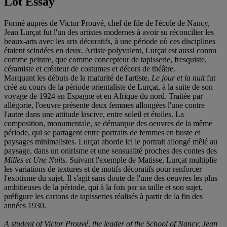
Lot Essay
Formé auprès de Victor Prouvé, chef de file de l'école de Nancy,
Jean Lurçat fut l'un des artistes modernes à avoir su réconcilier les
beaux-arts avec les arts décoratifs, à une période où ces disciplines
étaient scindées en deux. Artiste polyvalent, Lurçat est aussi connu
comme peintre, que comme concepteur de tapisserie, fresquiste,
céramiste et créateur de costumes et décors de théâtre.
Marquant les débuts de la maturité de l'artiste,
Le jour et la nuit
fut
créé au cours de la période orientaliste de Lurçat, à la suite de son
voyage de 1924 en Espagne et en Afrique du nord. Traitée par
allégorie, l'oeuvre présente deux femmes allongées l'une contre
l'autre dans une attitude lascive, entre soleil et étoiles. La
composition, monumentale, se démarque des oeuvres de la même
période, qui se partagent entre portraits de femmes en buste et
paysages minimalistes. Lurçat aborde ici le portrait allongé mêlé au
paysage, dans un onirisme et une sensualité proches des contes des
Milles et Une Nuits
. Suivant l'exemple de Matisse, Lurçat multiplie
les variations de textures et de motifs décoratifs pour renforcer
l'exotisme du sujet. Il s'agit sans doute de l'une des oeuvres les plus
ambitieuses de la période, qui à la fois par sa taille et son sujet,
préfigure les cartons de tapisseries réalisés à partir de la fin des
années 1930.
A student of Victor Prouvé, the leader of the School of Nancy, Jean