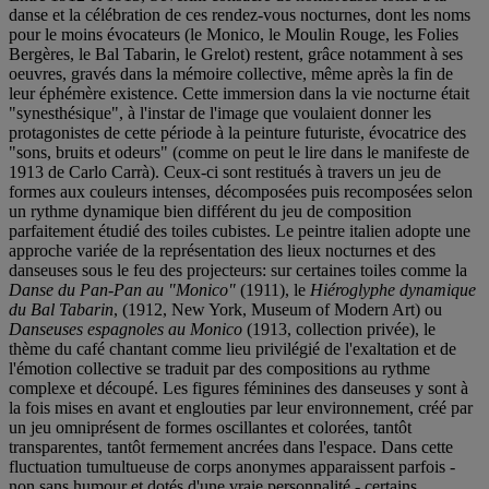
danse et la célébration de ces rendez-vous nocturnes, dont les noms
pour le moins évocateurs (le Monico, le Moulin Rouge, les Folies
Bergères, le Bal Tabarin, le Grelot) restent, grâce notamment à ses
oeuvres, gravés dans la mémoire collective, même après la fin de
leur éphémère existence. Cette immersion dans la vie nocturne était
"synesthésique", à l'instar de l'image que voulaient donner les
protagonistes de cette période à la peinture futuriste, évocatrice des
"sons, bruits et odeurs" (comme on peut le lire dans le manifeste de
1913 de Carlo Carrà). Ceux-ci sont restitués à travers un jeu de
formes aux couleurs intenses, décomposées puis recomposées selon
un rythme dynamique bien différent du jeu de composition
parfaitement étudié des toiles cubistes. Le peintre italien adopte une
approche variée de la représentation des lieux nocturnes et des
danseuses sous le feu des projecteurs: sur certaines toiles comme la
Danse du Pan-Pan au "Monico"
(1911), le
Hiéroglyphe dynamique
du Bal Tabarin
, (1912, New York, Museum of Modern Art) ou
Danseuses espagnoles au Monico
(1913, collection privée), le
thème du café chantant comme lieu privilégié de l'exaltation et de
l'émotion collective se traduit par des compositions au rythme
complexe et découpé. Les figures féminines des danseuses y sont à
la fois mises en avant et englouties par leur environnement, créé par
un jeu omniprésent de formes oscillantes et colorées, tantôt
transparentes, tantôt fermement ancrées dans l'espace. Dans cette
fluctuation tumultueuse de corps anonymes apparaissent parfois -
non sans humour et dotés d'une vraie personnalité - certains