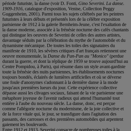
période futuriste, la danse (voir D. Fonti,
Gino Severini. La danse.
1909-1916
, catalogue d'exposition, Venise, Collection Peggy
Guggenheim, 2001). Parmi tous les sujets célébrés par les peintres
futuristes à leurs débuts et présentés lors de la célèbre exposition
parisienne de 1912 à la galerie Bernheim-Jeune, c'est l'exaltation de
la danse moderne, associée à la frénésie nocturne des cafés chantants
qui distingue les oeuvres de Severini de celles des autres artistes,
davantage séduits par la célébration du mythe de l'automobile et du
dynamisme mécanique. De toutes les toiles des signataires du
manifeste de 1910, les sévères critiques d'art français retiennent une
oeuvre monumentale, la
Danse du Pan-Pan au "Monico"
(perdue
durant la guerre, et dont la réplique de 1959 se trouve aujourd'hui au
Centre Pompidou, à Paris), qui résume dans un style avant-gardiste
toute la frénésie des nuits parisiennes, les établissements nocturnes
toujours bondés, éclairés de lumières artificielles et où se déverse
une foule d'anonymes s'adonnant à la dernière danse à la mode
jusqu'aux premières lueurs du jour. Cette expérience collective
dépasse aussi les clivages sociaux, faisant de la vie parisienne une
métaphore joyeuse de l'avenir radieux qui attend l'humanité tout
entière à l'aube du nouveau siècle. La danse, donc, est perçue
comme l'allégorie nocturne du modernisme, de la joie collective et
de la force vitale qui, le jour, se transfigure dans l'agitation des
passants, des carrosses et des premières automobiles qui arpentent
gaiement les boulevards.
Entre 1912 et 1913, Severini consacre de nombreuses toiles à la