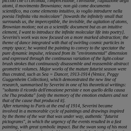
piccolo che ci circonda, l'impercettibile, l'invisibile, l'agitazione degli
atomi, il movimento Browniano; non già come documento
scientifico, ma come elemento intuitivo, io voglio introdurre nella
poesia l'infinita vita molecolare
" [towards the infinitely small that
surrounds us, the imperceptible, the invisible, the agitation of atoms,
Brownian motion; not as a scientific document but as an intuitive
element, I want to introduce the infinite molecular life into poetry].
Severini's work was now focused on a more marked abstraction; the
theme of dance integrated with that of swirling cosmic particles in
empty space; he wanted the painting to convey to the spectator the
pure dynamic impulse, released from its "environmental" dimension
and expressed through the continuous variation of the light-colour
brush strokes that continuously disassemble and reassemble abstract
geometric volumes. Major works of the mature futurist season were
thus created, such as
Sea = Dancer
, 1913-1914 (Venice, Peggy
Guggenheim Collection), which demonstrated the new line of
research, summarised by Severini in one of his theoretical writings:
"
soltanto il ricordo dell'emozione persiste e non quello della causa
che l'ha prodotta
" [only the memory of the emotion endures and not
that of the cause that produced it].
After returning to Paris at the end of 1914, Severini became
involved in a memorable cycle of paintings and drawings inspired
by the theme of the war that was under way, authentic "futurist
pictograms", in which the urgency of the events resulted in a fast
painting, with great symbolic impact. But the swan song of his most