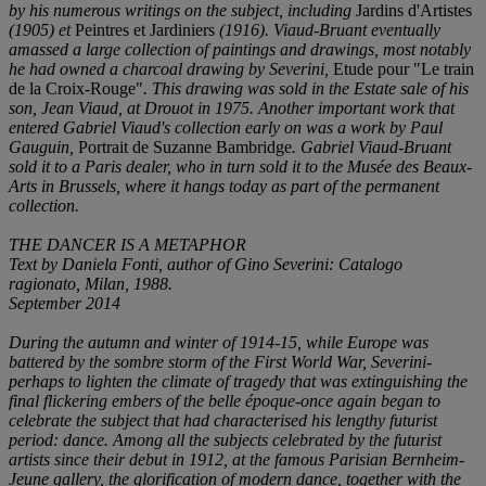
by his numerous writings on the subject, including
Jardins d'Artistes
(1905) et
Peintres et Jardiniers
(1916). Viaud-Bruant eventually
amassed a large collection of paintings and drawings, most notably
he had owned a charcoal drawing by Severini,
Etude pour "Le train
de la Croix-Rouge"
. This drawing was sold in the Estate sale of his
son, Jean Viaud, at Drouot in 1975. Another important work that
entered Gabriel Viaud's collection early on was a work by Paul
Gauguin,
Portrait de Suzanne Bambridge
. Gabriel Viaud-Bruant
sold it to a Paris dealer, who in turn sold it to the Musée des Beaux-
Arts in Brussels, where it hangs today as part of the permanent
collection.
THE DANCER IS A METAPHOR
Text by Daniela Fonti, author of
Gino Severini: Catalogo
ragionato
, Milan, 1988.
September 2014
During the autumn and winter of 1914-15, while Europe was
battered by the sombre storm of the First World War, Severini-
perhaps to lighten the climate of tragedy that was extinguishing the
final flickering embers of the belle époque-once again began to
celebrate the subject that had characterised his lengthy futurist
period: dance. Among all the subjects celebrated by the futurist
artists since their debut in 1912, at the famous Parisian Bernheim-
Jeune gallery, the glorification of modern dance, together with the