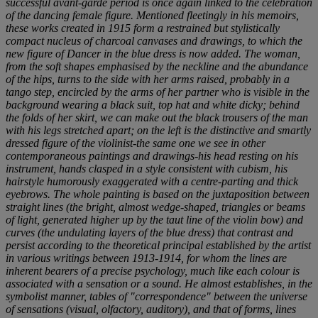
successful avant-garde period is once again linked to the celebration
of the dancing female figure. Mentioned fleetingly in his memoirs,
these works created in 1915 form a restrained but stylistically
compact nucleus of charcoal canvases and drawings, to which the
new figure of
Dancer
in the blue dress is now added. The woman,
from the soft shapes emphasised by the neckline and the abundance
of the hips, turns to the side with her arms raised, probably in a
tango step, encircled by the arms of her partner who is visible in the
background wearing a black suit, top hat and white dicky; behind
the folds of her skirt, we can make out the black trousers of the man
with his legs stretched apart; on the left is the distinctive and smartly
dressed figure of the violinist-the same one we see in other
contemporaneous paintings and drawings-his head resting on his
instrument, hands clasped in a style consistent with cubism, his
hairstyle humorously exaggerated with a centre-parting and thick
eyebrows. The whole painting is based on the juxtaposition between
straight lines (the bright, almost wedge-shaped, triangles or beams
of light, generated higher up by the taut line of the violin bow) and
curves (the undulating layers of the blue dress) that contrast and
persist according to the theoretical principal established by the artist
in various writings between 1913-1914, for whom the lines are
inherent bearers of a precise psychology, much like each colour is
associated with a sensation or a sound. He almost establishes, in the
symbolist manner, tables of "correspondence" between the universe
of sensations (visual, olfactory, auditory), and that of forms, lines