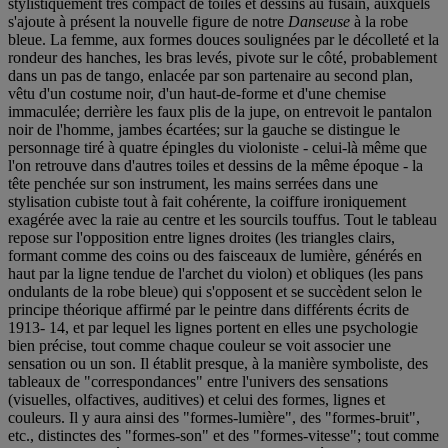
stylistiquement très compact de toiles et dessins au fusain, auxquels
s'ajoute à présent la nouvelle figure de notre
Danseuse
à la robe
bleue. La femme, aux formes douces soulignées par le décolleté et la
rondeur des hanches, les bras levés, pivote sur le côté, probablement
dans un pas de tango, enlacée par son partenaire au second plan,
vêtu d'un costume noir, d'un haut-de-forme et d'une chemise
immaculée; derrière les faux plis de la jupe, on entrevoit le pantalon
noir de l'homme, jambes écartées; sur la gauche se distingue le
personnage tiré à quatre épingles du violoniste - celui-là même que
l'on retrouve dans d'autres toiles et dessins de la même époque - la
tête penchée sur son instrument, les mains serrées dans une
stylisation cubiste tout à fait cohérente, la coiffure ironiquement
exagérée avec la raie au centre et les sourcils touffus. Tout le tableau
repose sur l'opposition entre lignes droites (les triangles clairs,
formant comme des coins ou des faisceaux de lumière, générés en
haut par la ligne tendue de l'archet du violon) et obliques (les pans
ondulants de la robe bleue) qui s'opposent et se succèdent selon le
principe théorique affirmé par le peintre dans différents écrits de
1913- 14, et par lequel les lignes portent en elles une psychologie
bien précise, tout comme chaque couleur se voit associer une
sensation ou un son. Il établit presque, à la manière symboliste, des
tableaux de "correspondances" entre l'univers des sensations
(visuelles, olfactives, auditives) et celui des formes, lignes et
couleurs. Il y aura ainsi des "formes-lumière", des "formes-bruit",
etc., distinctes des "formes-son" et des "formes-vitesse"; tout comme