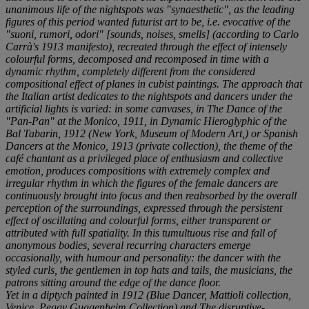
unanimous life of the nightspots was "synaesthetic", as the leading
figures of this period wanted futurist art to be, i.e. evocative of the
"
suoni, rumori, odori
" [sounds, noises, smells] (according to Carlo
Carrà's 1913 manifesto), recreated through the effect of intensely
colourful forms, decomposed and recomposed in time with a
dynamic rhythm, completely different from the considered
compositional effect of planes in cubist paintings. The approach that
the Italian artist dedicates to the nightspots and dancers under the
artificial lights is varied: in some canvases, in
The Dance of the
"Pan-Pan" at the Monico
, 1911, in
Dynamic Hieroglyphic of the
Bal Tabarin
, 1912 (New York, Museum of Modern Art,) or
Spanish
Dancers at the Monico
, 1913 (private collection), the theme of the
café chantant
as a privileged place of enthusiasm and collective
emotion, produces compositions with extremely complex and
irregular rhythm in which the figures of the female dancers are
continuously brought into focus and then reabsorbed by the overall
perception of the surroundings, expressed through the persistent
effect of oscillating and colourful forms, either transparent or
attributed with full spatiality. In this tumultuous rise and fall of
anonymous bodies, several recurring characters emerge
occasionally, with humour and personality: the dancer with the
styled curls, the gentlemen in top hats and tails, the musicians, the
patrons sitting around the edge of the dance floor.
Yet in a diptych painted in 1912 (
Blue Dancer
, Mattioli collection,
Venice, Peggy Guggenheim Collection) and
The disruptive-