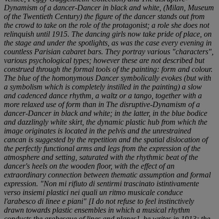
Dynamism of a dancer-Dancer in black and white
, (Milan, Museum
of the Twentieth Century) the figure of the dancer stands out from
the crowd to take on the role of the protagonist; a role she does not
relinquish until 1915. The dancing girls now take pride of place, on
the stage and under the spotlights, as was the case every evening in
countless Parisian cabaret bars. They portray various "characters",
various psychological types; however these are not described but
construed through the formal tools of the painting: form and colour.
The blue of the homonymous
Dancer
symbolically evokes (but with
a symbolism which is completely instilled in the painting) a slow
and cadenced dance rhythm, a waltz or a tango, together with a
more relaxed use of form than in
The disruptive-Dynamism of a
dancer-Dancer in black and white
; in the latter, in the blue bodice
and dazzlingly white skirt, the dynamic plastic hub from which the
image originates is located in the pelvis and the unrestrained
cancan is suggested by the repetition and the spatial dislocation of
the perfectly functional arms and legs from the expression of the
atmosphere and setting, saturated with the rhythmic beat of the
dancer's heels on the wooden floor, with the effect of an
extraordinary connection between thematic assumption and formal
expression. "
Non mi rifiuto di sentirmi trascinato istintivamente
verso insiemi plastici nei quali un ritmo musicale conduce
l'arabesco di linee e piani
" [I do not refuse to feel instinctively
drawn towards plastic ensembles in which a musical rhythm
conducts the arabesque of lines and planes], he writes in 1913; the