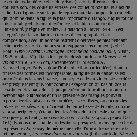
les couleurs-lumière (celles du prisme) seront différentes des
couleurs-son, des couleurs-vitesse, des couleurs-odeurs, et ainsi de
suite. La diagonale sur laquelle repose toute la composition est celle
qui domine dans la figure la plus importante du tango, auquel tout le
tableau fait probablement référence, et le bleu, couleur de
l'intériorité, y règne en maître. La datation à l'hiver 1914-15 est
suggérée par la similarité en termes d'iconographie et de
composition, avec un nombre restreint d'oeuvres peintes pendant
cette période, dont certaines sont réapparues récemment (voir D.
Fonti,
Gino Severini. Catalogue raisonné de l'oeuvre peint
, Milan,
1988, n 248-257). Dans le superbe dessin au fusain
Danseuse et
violoniste
(56,5 x 46 cm, anciennement Collection A.
Schneerberger, Paris, aujourd'hui Collection particulière), dont la
finesse des formes est incomparable, la figure de la danseuse est
orientée dans le sens inverse, tandis que celle du violoniste derrière
est presque identique, tout comme l'exagération du bas du dos et
l'évolution des pans de la jupe qui créent un tourbillon autour du
personnage. Signalons enfin la présence des triangles pouvant
représenter des faisceaux de lumière, les coulisses, ou encore des
tables renversées, et qui "vident" la partie basse de la toile, comme
si, à sa périphérie, s'éteignaient les échos de la frénésie dynamique
évoquée plus haut (voir
Gino Severini. La danseop.cit.
, pages 160-
161). Notons que la taille du dessin est presque la même que celle de
la présente
Danseuse
, de même que celle d'une autre oeuvre de la
même période,
Danseuse dans un restaurant
(huile sur toile, 54 x 46