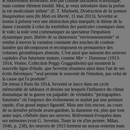
le mouvement Brownien; non pas comme document scientifique,
mais comme élément intuitif. Moi, je veux introduire dans la poésie
la vie moléculaire infinie" (F. T. Marinetti,
Destruction de la syntaxe
Imagination sans fils Mots en liberté
, 11 mai 2013). Severini se
tourne à présent vers une abstraction plus marquée; le thème de la
danse s'assimile à celui du tourbillon des particules cosmiques dans
le vide; la toile veut communiquer au spectateur l'impulsion
dynamique pure, libérée de sa dimension "environnementale" et
rendue à travers la variation constante des touches de couleur-
lumière qui décomposent et recomposent en permanence des
volumes géométriques abstraits. C'est ainsi que naissent des oeuvres
capitales d'un futurisme mature, comme
Mer = Danseuse
(1913-
1914, Venise, Collection Peggy Guggenheim) qui montrent la
nouvelle ligne d'étude, que Severini résumera ainsi dans l'un de ses
écrits théoriques: "seul persiste le souvenir de l'émotion, pas celui de
la cause qui l'a produite".
De retour à Paris fin 1914, Severini se lance dans un cycle
mémorable de tableaux et dessins sur lesquels l'influence du climat
dramatique de la guerre est palpable: de véritables "pictographies
futuristes" où l'urgence des événements se traduit par une peinture
rapide, d'un grand impact figuratif. Mais une fois encore, au cours
de sa dernière période avant-gardiste, la danseuse est, plus que tout
autre sujet, célébrée dans ses oeuvres. Brièvement évoquées dans
ses mémoires (voir G. Severini,
Toute la vie d'un peintre
, Milan,
1946, p. 238), les oeuvres de 1915 forment un noyau restreint mais