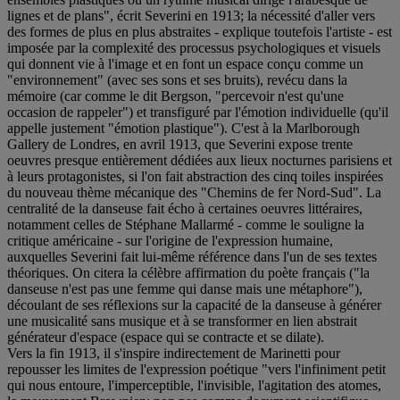
lignes et de plans", écrit Severini en 1913; la nécessité d'aller vers
des formes de plus en plus abstraites - explique toutefois l'artiste - est
imposée par la complexité des processus psychologiques et visuels
qui donnent vie à l'image et en font un espace conçu comme un
"environnement" (avec ses sons et ses bruits), revécu dans la
mémoire (car comme le dit Bergson, "percevoir n'est qu'une
occasion de rappeler") et transfiguré par l'émotion individuelle (qu'il
appelle justement "émotion plastique"). C'est à la Marlborough
Gallery de Londres, en avril 1913, que Severini expose trente
oeuvres presque entièrement dédiées aux lieux nocturnes parisiens et
à leurs protagonistes, si l'on fait abstraction des cinq toiles inspirées
du nouveau thème mécanique des "Chemins de fer Nord-Sud". La
centralité de la danseuse fait écho à certaines oeuvres littéraires,
notamment celles de Stéphane Mallarmé - comme le souligne la
critique américaine - sur l'origine de l'expression humaine,
auxquelles Severini fait lui-même référence dans l'un de ses textes
théoriques. On citera la célèbre affirmation du poète français ("la
danseuse n'est pas une femme qui danse mais une métaphore"),
découlant de ses réflexions sur la capacité de la danseuse à générer
une musicalité sans musique et à se transformer en lien abstrait
générateur d'espace (espace qui se contracte et se dilate).
Vers la fin 1913, il s'inspire indirectement de Marinetti pour
repousser les limites de l'expression poétique "vers l'infiniment petit
qui nous entoure, l'imperceptible, l'invisible, l'agitation des atomes,