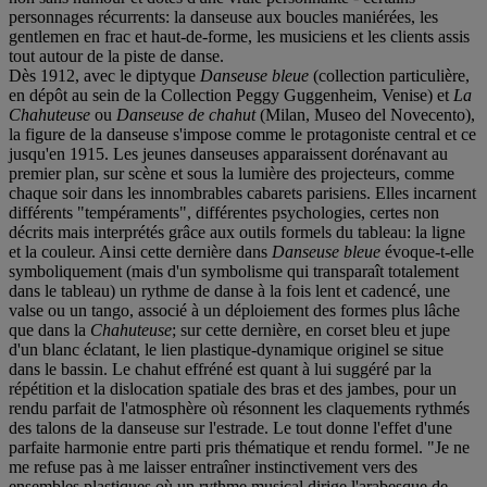
personnages récurrents: la danseuse aux boucles maniérées, les
gentlemen en frac et haut-de-forme, les musiciens et les clients assis
tout autour de la piste de danse.
Dès 1912, avec le diptyque
Danseuse bleue
(collection particulière,
en dépôt au sein de la Collection Peggy Guggenheim, Venise) et
La
Chahuteuse
ou
Danseuse de chahut
(Milan, Museo del Novecento),
la figure de la danseuse s'impose comme le protagoniste central et ce
jusqu'en 1915. Les jeunes danseuses apparaissent dorénavant au
premier plan, sur scène et sous la lumière des projecteurs, comme
chaque soir dans les innombrables cabarets parisiens. Elles incarnent
différents "tempéraments", différentes psychologies, certes non
décrits mais interprétés grâce aux outils formels du tableau: la ligne
et la couleur. Ainsi cette dernière dans
Danseuse bleue
évoque-t-elle
symboliquement (mais d'un symbolisme qui transparaît totalement
dans le tableau) un rythme de danse à la fois lent et cadencé, une
valse ou un tango, associé à un déploiement des formes plus lâche
que dans la
Chahuteuse
; sur cette dernière, en corset bleu et jupe
d'un blanc éclatant, le lien plastique-dynamique originel se situe
dans le bassin. Le chahut effréné est quant à lui suggéré par la
répétition et la dislocation spatiale des bras et des jambes, pour un
rendu parfait de l'atmosphère où résonnent les claquements rythmés
des talons de la danseuse sur l'estrade. Le tout donne l'effet d'une
parfaite harmonie entre parti pris thématique et rendu formel. "Je ne
me refuse pas à me laisser entraîner instinctivement vers des
ensembles plastiques où un rythme musical dirige l'arabesque de