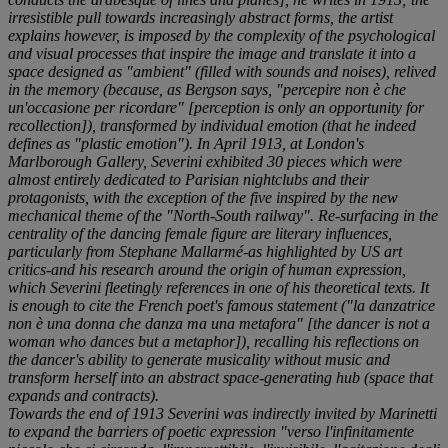
irresistible pull towards increasingly abstract forms, the artist
explains however, is imposed by the complexity of the psychological
and visual processes that inspire the image and translate it into a
space designed as "ambient" (filled with sounds and noises), relived
in the memory (because, as Bergson says, "
percepire non è che
un'occasione per ricordare
" [perception is only an opportunity for
recollection]), transformed by individual emotion (that he indeed
defines as "plastic emotion"). In April 1913, at London's
Marlborough Gallery, Severini exhibited 30 pieces which were
almost entirely dedicated to Parisian nightclubs and their
protagonists, with the exception of the five inspired by the new
mechanical theme of the "North-South railway". Re-surfacing in the
centrality of the dancing female figure are literary influences,
particularly from Stephane Mallarmé-as highlighted by US art
critics-and his research around the origin of human expression,
which Severini fleetingly references in one of his theoretical texts. It
is enough to cite the French poet's famous statement ("
la danzatrice
non è una donna che danza ma una metafora
" [the dancer is not a
woman who dances but a metaphor]), recalling his reflections on
the dancer's ability to generate musicality without music and
transform herself into an abstract space-generating hub (space that
expands and contracts).
Towards the end of 1913 Severini was indirectly invited by Marinetti
to expand the barriers of poetic expression "
verso l'infinitamente