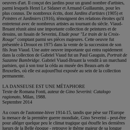
oeuvres d'art. Il conçut des jardins pour un grand nombre d'artistes,
parmi lesquels Henri Le Sidaner et Armand Guillaumin, pour les
plus connus. De nombreux écrits, dont
Jardins d'artistes
(1905) et
Peintres et Jardiniers
(1916), témoignent des relations étroites qu'il
entretenut avec de nombreux artistes au tournant du siècle. Viaud-
Bruant réunit ainsi une importante collection de peintures et de
dessins, un fusain de Severini,
Etude pour "Le train de la Croix-
Rouge"
comptant parmi ses pièces majeures. Cette oeuvre fut
présentée à Drouot en 1975 dans la vente de la succession de son
fils Jean Viaud. Une autre oeuvre importante qui entra rapidement
dans la collection de Gabriel Viaud fut un Paul Gauguin,
Portrait de
Suzanne Bambridge
. Gabriel Viaud-Bruant la vendit à un marchand
parisien, qui à son tour la céda au musée des Beaux-arts de
Bruxelles, où elle est aujourd'hui exposée au sein de la collection
permanente.
LA DANSEUSE EST UNE MÉTAPHORE
Texte de Romana Fonti, auteur de
Gino Severini: Catalogo
ragionato
, Milan, 1988.
Septembre 2014
Au cours de l'automne-hiver 1914-15, tandis que pèse sur l'Europe
la menace de la première guerre mondiale, Gino Severini - peut-être
pour alléger quelque peu le climat tragique qui étouffe les dernières
lueurs de la Belle époque - retrouve le thème majeur de sa longue