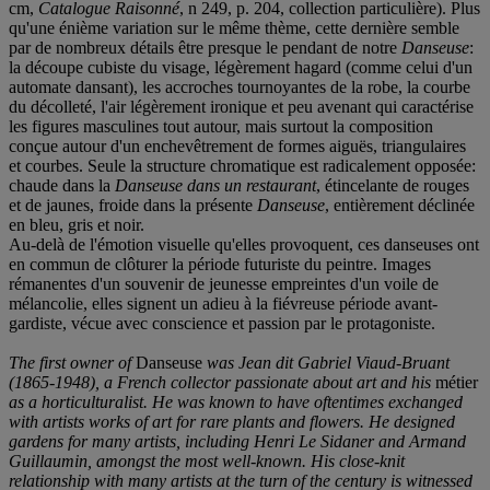
cm,
Catalogue Raisonné
, n 249, p. 204, collection particulière). Plus
qu'une énième variation sur le même thème, cette dernière semble
par de nombreux détails être presque le pendant de notre
Danseuse
:
la découpe cubiste du visage, légèrement hagard (comme celui d'un
automate dansant), les accroches tournoyantes de la robe, la courbe
du décolleté, l'air légèrement ironique et peu avenant qui caractérise
les figures masculines tout autour, mais surtout la composition
conçue autour d'un enchevêtrement de formes aiguës, triangulaires
et courbes. Seule la structure chromatique est radicalement opposée:
chaude dans la
Danseuse dans un restaurant
, étincelante de rouges
et de jaunes, froide dans la présente
Danseuse
, entièrement déclinée
en bleu, gris et noir.
Au-delà de l'émotion visuelle qu'elles provoquent, ces danseuses ont
en commun de clôturer la période futuriste du peintre. Images
rémanentes d'un souvenir de jeunesse empreintes d'un voile de
mélancolie, elles signent un adieu à la fiévreuse période avant-
gardiste, vécue avec conscience et passion par le protagoniste.
The first owner of
Danseuse
was Jean dit Gabriel Viaud-Bruant
(1865-1948), a French collector passionate about art and his
métier
as a horticulturalist. He was known to have oftentimes exchanged
with artists works of art for rare plants and flowers. He designed
gardens for many artists, including Henri Le Sidaner and Armand
Guillaumin, amongst the most well-known. His close-knit
relationship with many artists at the turn of the century is witnessed