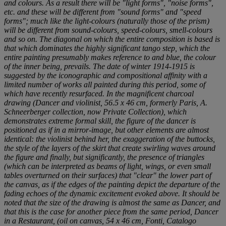
and colours. As a result there will be "light forms", "noise forms",
etc. and these will be different from "sound forms" and "speed
forms"; much like the light-colours (naturally those of the prism)
will be different from sound-colours, speed-colours, smell-colours
and so on. The diagonal on which the entire composition is based is
that which dominates the highly significant tango step, which the
entire painting presumably makes reference to and blue, the colour
of the inner being, prevails. The date of winter 1914-1915 is
suggested by the iconographic and compositional affinity with a
limited number of works all painted during this period, some of
which have recently resurfaced. In the magnificent charcoal
drawing (
Dancer and violinist
, 56.5 x 46 cm, formerly Paris, A.
Schneerberger collection, now Private Collection), which
demonstrates extreme formal skill, the figure of the dancer is
positioned as if in a mirror-image, but other elements are almost
identical: the violinist behind her, the exaggeration of the buttocks,
the style of the layers of the skirt that create swirling waves around
the figure and finally, but significantly, the presence of triangles
(which can be interpreted as beams of light, wings, or even small
tables overturned on their surfaces) that "clear" the lower part of
the canvas, as if the edges of the painting depict the departure of the
fading echoes of the dynamic excitement evoked above. It should be
noted that the size of the drawing is almost the same as
Dancer
, and
that this is the case for another piece from the same period,
Dancer
in a Restaurant
, (oil on canvas, 54 x 46 cm, Fonti,
Catalogo