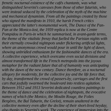
frenetic nocturnal existence of the
cafés chantants
, was what
distinguished Severini's canvases from those of other futurists, who
were instead seduced by the celebration of the myth of the machine
and mechanical dynamism. From all the paintings created by those
who signed the
manifesto
in 1910, the harsh French critics
appreciated the latter's monumental work,
The Dance of the Pan-
Pan at the Monico
-lost, the 1959 replica is now at the Centre
Pompidou in Paris-in which he summarised, in avant-garde terms,
the theme of the vitalistic frenzy that fuelled the Parisian nights with
their eternally crowded nightspots under flickering artificial lights,
where an anonymous crowd would pour in until the light of dawn,
showing unbridled enthusiasm for the fashionable dances of the era.
A collective experience, which overcame even social divisions and
almost transformed life in the French metropolis into the joyous
metaphor for the radiant future that all of humanity was anticipating
with the dawn of the new century. Dance therefore, as a nocturnal
allegory for modernity, for the collective joy and the life force that,
by day, transformed the crowd of passers-by, carriages and the first
cars that joyfully swarmed the boulevard into restless agitation.
Between 1912 and 1913 Severini dedicated countless paintings to
the theme of dance and the celebration of nightspots, the evocative
names of which (the
Monico, the Moulin Rouge, the Folies
Bergères, the Bal Tabarin, the Grelot
), remain unaltered in the
collective memory even after the decline of their short-lived heyday,
also thanks to Severini's work. The experience of immersion into the