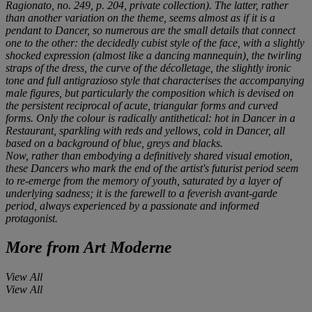
Ragionato
, no. 249, p. 204, private collection). The latter, rather
than another variation on the theme, seems almost as if it is a
pendant to
Dancer
, so numerous are the small details that connect
one to the other: the decidedly cubist style of the face, with a slightly
shocked expression (almost like a dancing mannequin), the twirling
straps of the dress, the curve of the décolletage, the slightly ironic
tone and full
antigrazioso
style that characterises the accompanying
male figures, but particularly the composition which is devised on
the persistent reciprocal of acute, triangular forms and curved
forms. Only the colour is radically antithetical: hot in
Dancer in a
Restaurant
, sparkling with reds and yellows, cold in
Dancer
, all
based on a background of blue, greys and blacks.
Now, rather than embodying a definitively shared visual emotion,
these Dancers who mark the end of the artist's futurist period seem
to re-emerge from the memory of youth, saturated by a layer of
underlying sadness; it is the farewell to a feverish avant-garde
period, always experienced by a passionate and informed
protagonist.
More from
Art Moderne
View All
View All