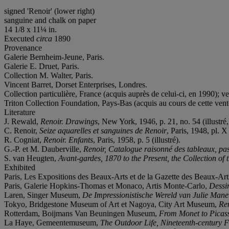
signed 'Renoir' (lower right)
sanguine and chalk on paper
14 1/8 x 11¼ in.
Executed
circa
1890
Provenance
Galerie Bernheim-Jeune, Paris.
Galerie E. Druet, Paris.
Collection M. Walter, Paris.
Vincent Barret, Dorset Enterprises, Londres.
Collection particulière, France (acquis auprès de celui-ci, en 1990); 
Triton Collection Foundation, Pays-Bas (acquis au cours de cette vent
Literature
J. Rewald,
Renoir. Drawings
, New York, 1946, p. 21, no. 54 (illustré,
C. Renoir,
Seize aquarelles et sanguines de Renoir
, Paris, 1948, pl. X 
R. Cogniat,
Renoir. Enfants
, Paris, 1958, p. 5 (illustré).
G.-P. et M. Dauberville,
Renoir, Catalogue raisonné des tableaux, past
S. van Heugten,
Avant-gardes, 1870 to the Present, the Collection of
Exhibited
Paris, Les Expositions des Beaux-Arts et de la Gazette des Beaux-Arts
Paris, Galerie Hopkins-Thomas et Monaco, Artis Monte-Carlo,
Dessin
Laren, Singer Museum,
De Impressionistische Wereld van Julie Mane
Tokyo, Bridgestone Museum of Art et Nagoya, City Art Museum,
Re
Rotterdam, Boijmans Van Beuningen Museum,
From Monet to Picass
La Haye, Gemeentemuseum,
The Outdoor Life, Nineteenth-century 