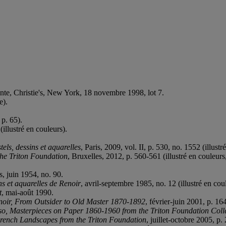
vente, Christie's, New York, 18 novembre 1998, lot 7.
e).
 p. 65).
(illustré en couleurs).
els, dessins et aquarelles
, Paris, 2009, vol. II, p. 530, no. 1552 (illustré
 the Triton Foundation
, Bruxelles, 2012, p. 560-561 (illustré en couleurs,
, juin 1954, no. 90.
s et aquarelles de Renoir
, avril-septembre 1985, no. 12 (illustré en cou
t
, mai-août 1990.
noir, From Outsider to Old Master 1870-1892
, février-juin 2001, p. 164
o, Masterpieces on Paper 1860-1960 from the Triton Foundation Coll
French Landscapes from the Triton Foundation
, juillet-octobre 2005, p. 