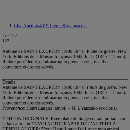
Live Auction 4019
Livres & manuscrits
Lot 122
122
Antoine de SAINT-EXUPÉRY (1900-1944). Pilote de guerre. New
York: Éditions de la Maison française, 1942. In-12 (187 x 115 mm).
Reliure postérieure, demi-maroquin grenat à coin, dos lisse,
couverture et dos conservés.
Details
Antoine de SAINT-EXUPÉRY (1900-1944).
Pilote de guerre
. New
York: Éditions de la Maison française, 1942. In-12 (187 x 115 mm).
Reliure postérieure, demi-maroquin grenat à coin, dos lisse,
couverture et dos conservés.
Provenance
: Henri Laugier (envoi) -- N. I. Yatsenko (ex-libris).
ÉDITION ORIGINALE. Exemplaire du tirage courant portant, sur
le faux-titre, un ENVOI AUTOGRAPHE DE L'AUTEUR À
HENRI LAUGIER: "Pour Henri Logier [sic], avec mon amical