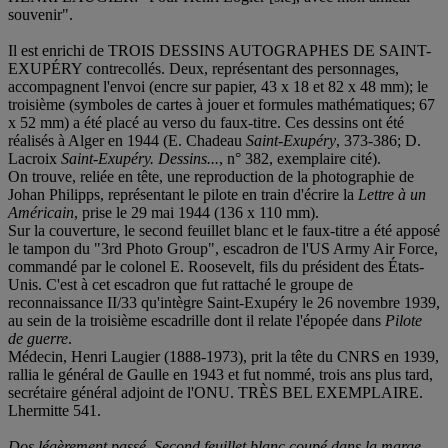
souvenir".
Il est enrichi de TROIS DESSINS AUTOGRAPHES DE SAINT-
EXUPÉRY contrecollés. Deux, représentant des personnages,
accompagnent l'envoi (encre sur papier, 43 x 18 et 82 x 48 mm); le
troisième (symboles de cartes à jouer et formules mathématiques; 67
x 52 mm) a été placé au verso du faux-titre. Ces dessins ont été
réalisés à Alger en 1944 (E. Chadeau
Saint-Exupéry
, 373-386; D.
Lacroix
Saint-Exupéry. Dessins...
, n° 382, exemplaire cité).
On trouve, reliée en tête, une reproduction de la photographie de
Johan Philipps, représentant le pilote en train d'écrire la
Lettre à un
Américain
, prise le 29 mai 1944 (136 x 110 mm).
Sur la couverture, le second feuillet blanc et le faux-titre a été apposé
le tampon du "3rd Photo Group", escadron de l'US Army Air Force,
commandé par le colonel E. Roosevelt, fils du président des États-
Unis. C'est à cet escadron que fut rattaché le groupe de
reconnaissance II/33 qu'intègre Saint-Exupéry le 26 novembre 1939,
au sein de la troisième escadrille dont il relate l'épopée dans
Pilote
de guerre
.
Médecin, Henri Laugier (1888-1973), prit la tête du CNRS en 1939,
rallia le général de Gaulle en 1943 et fut nommé, trois ans plus tard,
secrétaire général adjoint de l'ONU. TRÈS BEL EXEMPLAIRE.
Lhermitte 541.
Dos légèrement passé. Second feuillet blanc coupé dans la marge