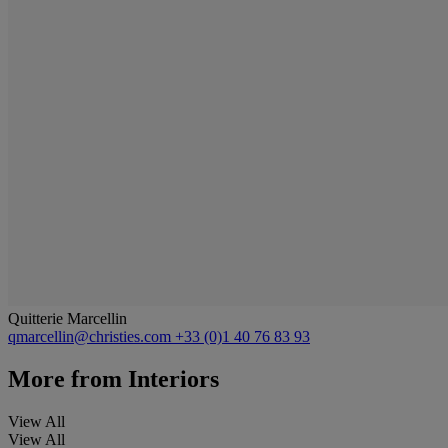
Quitterie Marcellin
qmarcellin@christies.com
+33 (0)1 40 76 83 93
More from
Interiors
View All
View All