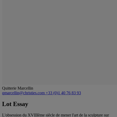
Quitterie Marcellin
qmarcellin@christies.com
+33 (0)1 40 76 83 93
Lot Essay
L'obsession du XVIIIème siècle de mener l'art de la sculpture sur