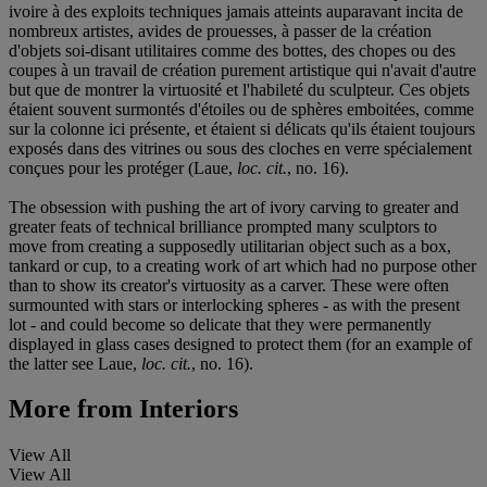
ivoire à des exploits techniques jamais atteints auparavant incita de
nombreux artistes, avides de prouesses, à passer de la création
d'objets soi-disant utilitaires comme des bottes, des chopes ou des
coupes à un travail de création purement artistique qui n'avait d'autre
but que de montrer la virtuosité et l'habileté du sculpteur. Ces objets
étaient souvent surmontés d'étoiles ou de sphères emboitées, comme
sur la colonne ici présente, et étaient si délicats qu'ils étaient toujours
exposés dans des vitrines ou sous des cloches en verre spécialement
conçues pour les protéger (Laue,
loc. cit.
, no. 16).
The obsession with pushing the art of ivory carving to greater and
greater feats of technical brilliance prompted many sculptors to
move from creating a supposedly utilitarian object such as a box,
tankard or cup, to a creating work of art which had no purpose other
than to show its creator's virtuosity as a carver. These were often
surmounted with stars or interlocking spheres - as with the present
lot - and could become so delicate that they were permanently
displayed in glass cases designed to protect them (for an example of
the latter see Laue,
loc. cit.
, no. 16).
More from
Interiors
View All
View All