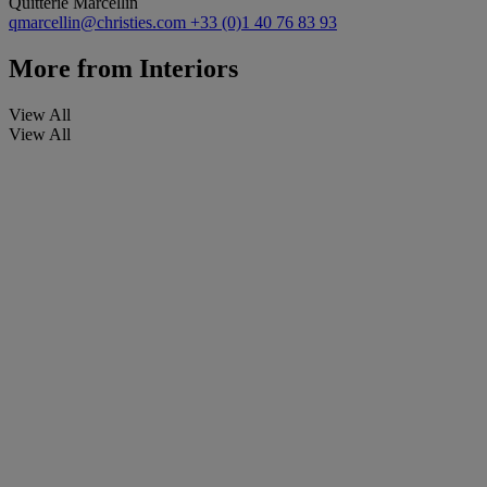
Quitterie Marcellin
qmarcellin@christies.com
+33 (0)1 40 76 83 93
More from
Interiors
View All
View All