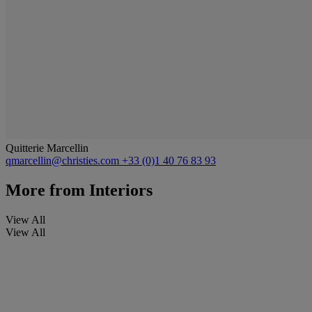
Quitterie Marcellin
qmarcellin@christies.com
+33 (0)1 40 76 83 93
More from
Interiors
View All
View All