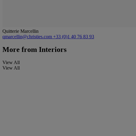
Quitterie Marcellin
qmarcellin@christies.com
+33 (0)1 40 76 83 93
More from
Interiors
View All
View All