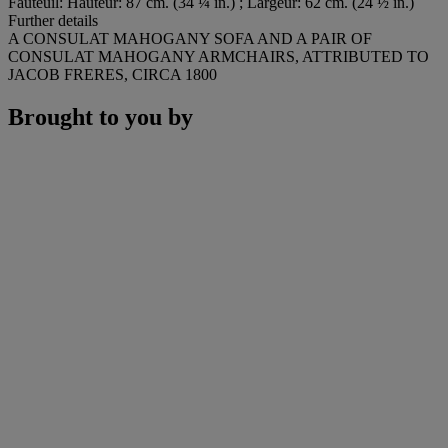
Fauteuil: Hauteur: 87 cm. (34 ¼ in.) ; Largeur: 62 cm. (24 ½ in.)
Further details
A CONSULAT MAHOGANY SOFA AND A PAIR OF
CONSULAT MAHOGANY ARMCHAIRS, ATTRIBUTED TO
JACOB FRERES, CIRCA 1800
Brought to you by