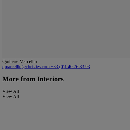
Quitterie Marcellin
qmarcellin@christies.com
+33 (0)1 40 76 83 93
More from
Interiors
View All
View All