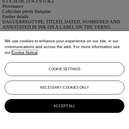
9.5 x 24 cm. (3 ¾ x 9 ½ in.)
Provenance
Collection privée française
Further details
DAGUERREOTYPE; TITLED, DATED, NUMBERED AND
ANNOTATED IN INK ON A LABEL ON THE VERSO.
More from
Photographs
We use cookies to enhance your experience on our site, in our
communications and across the web. For more information see
View All
our
Cookie Notice
View All
COOKIE SETTINGS
NECESSARY COOKIES ONLY
ACCEPT ALL