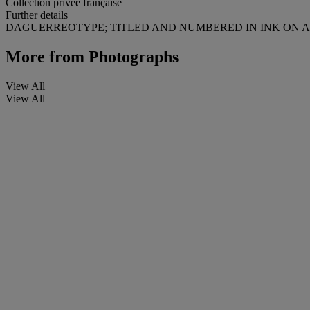
Collection privée française
Further details
DAGUERREOTYPE; TITLED AND NUMBERED IN INK ON A L
More from
Photographs
View All
View All