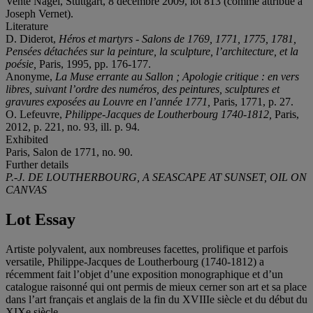
Vente Nagel, Stuttgart, 8 décembre 2009, lot 813 (comme attribué à
Joseph Vernet).
Literature
D. Diderot,
Héros et martyrs - Salons de 1769, 1771, 1775, 1781,
Pensées détachées sur la peinture, la sculpture, l’architecture, et la
poésie
,
Paris, 1995, pp. 176-177.
Anonyme,
La Muse errante au Sallon ; Apologie critique : en vers
libres, suivant l’ordre des numéros, des peintures, sculptures et
gravures exposées au Louvre en l’année 1771
,
Paris, 1771, p. 27.
O. Lefeuvre,
Philippe-Jacques de Loutherbourg 1740-1812
,
Paris,
2012, p. 221, no. 93, ill. p. 94.
Exhibited
Paris, Salon de 1771, no. 90.
Further details
P.-J. DE LOUTHERBOURG, A SEASCAPE AT SUNSET, OIL ON
CANVAS
Lot Essay
Artiste polyvalent, aux nombreuses facettes, prolifique et parfois
versatile, Philippe-Jacques de Loutherbourg (1740-1812) a
récemment fait l’objet d’une exposition monographique et d’un
catalogue raisonné qui ont permis de mieux cerner son art et sa place
dans l’art français et anglais de la fin du XVIIIe siècle et du début du
XIXe siècle.