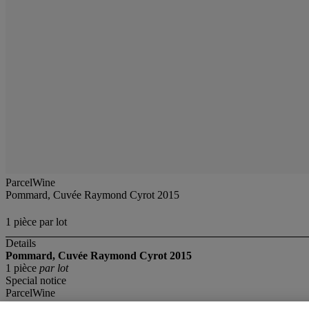
ParcelWine
Pommard, Cuvée Raymond Cyrot 2015
1 pièce par lot
Details
Pommard, Cuvée Raymond Cyrot 2015
1 pièce
par lot
Special notice
ParcelWine