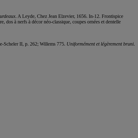
ourdeaux
. A Leyde, Chez Jean Elzevier, 1656. In-12. Frontispice
e, dos à nerfs à décor néo-classique, coupes ornées et dentelle
ne-Scheler II, p. 262; Willems 775.
Uniformément et légèrement bruni
.