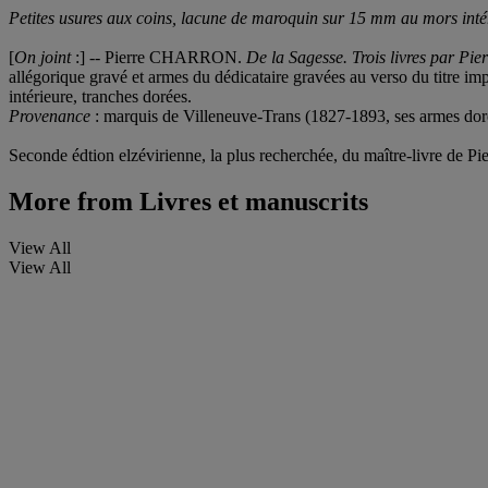
Petites usures aux coins, lacune de maroquin sur 15 mm au mors intéri
[
On joint
:] -- Pierre CHARRON.
De la Sagesse. Trois livres par Pi
allégorique gravé et armes du dédicataire gravées au verso du titre im
intérieure, tranches dorées.
Provenance
: marquis de Villeneuve-Trans (1827-1893, ses armes dorée
Seconde édtion elzévirienne, la plus recherchée, du maître-livre de P
More from
Livres et manuscrits
View All
View All