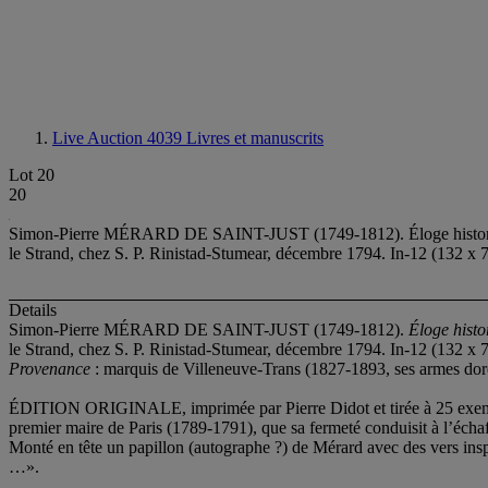
Live Auction 4039
Livres et manuscrits
Lot 20
20
Simon-Pierre MÉRARD DE SAINT-JUST (1749-1812). Éloge historique de 
le Strand, chez S. P. Rinistad-Stumear, décembre 1794. In-12 (132 x 7
Details
Simon-Pierre MÉRARD DE SAINT-JUST (1749-1812).
Éloge histo
le Strand, chez S. P. Rinistad-Stumear, décembre 1794. In-12 (132 x 7
Provenance
: marquis de Villeneuve-Trans (1827-1893, ses armes dorées
ÉDITION ORIGINALE, imprimée par Pierre Didot et tirée à 25 exemplai
premier maire de Paris (1789-1791), que sa fermeté conduisit à l
Monté en tête un papillon (autographe ?) de Mérard avec des vers inspir
…».