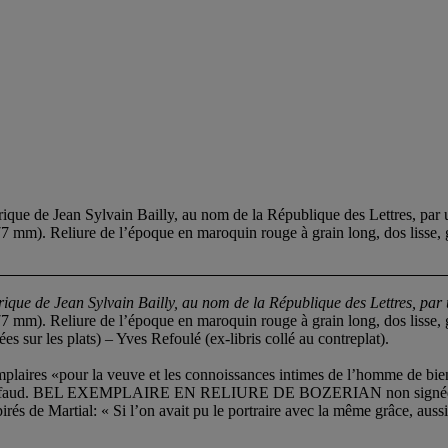
Jean Sylvain Bailly, au nom de la République des Lettres, par une So
7 mm). Reliure de l’époque en maroquin rouge à grain long, dos lisse, g
rique de Jean Sylvain Bailly, au nom de la République des Lettres, par u
7 mm). Reliure de l’époque en maroquin rouge à grain long, dos lisse, g
 sur les plats) – Yves Refoulé (ex-libris collé au contreplat).
res «pour la veuve et les connoissances intimes de l’homme de bien don
’échafaud. BEL EXEMPLAIRE EN RELIURE DE BOZERIAN non signée. L’un 
és de Martial: « Si l’on avait pu le portraire avec la même grâce, aussi 