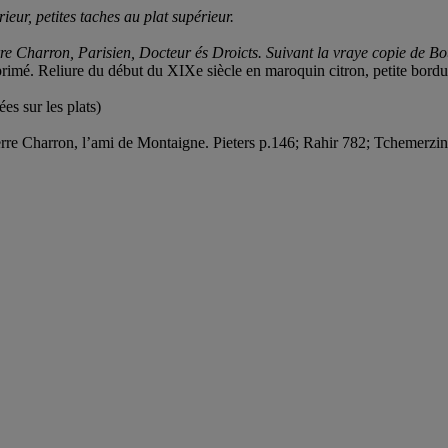
eur, petites taches au plat supérieur.
erre Charron, Parisien, Docteur és Droicts. Suivant la vraye copie de B
primé. Reliure du début du XIXe siècle en maroquin citron, petite bordur
s sur les plats)
ierre Charron, l’ami de Montaigne. Pieters p.146; Rahir 782; Tchemerzi