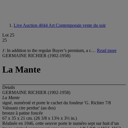
Live Auction 4044
Art Contemporain vente du soir
Lot 25
25
ƒ: In addition to the regular Buyer’s premium, a c…
Read more
GERMAINE RICHIER (1902-1958)
La Mante
Details
GERMAINE RICHIER (1902-1958)
La Mante
signé, numéroté et porte le cachet du fondeur 'G. Richier 7/8
Valsuani cire perdue' (au dos)
bronze à patine foncée
67 x 35 x 21 cm. (26 3/8 x 13¾ x 3½ in.)
Réalisée en 1946, cette oeuvre porte le numéro sept sur huit d’un