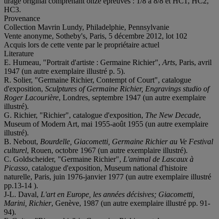
tirage original comprenant onze epreuves : 1/8 à 8/8 et HC1, HC2,
HC3.
Provenance
Collection Mavrin Lundy, Philadelphie, Pennsylvanie
Vente anonyme, Sotheby's, Paris, 5 décembre 2012, lot 102
Acquis lors de cette vente par le propriétaire actuel
Literature
E. Humeau, "Portrait d'artiste : Germaine Richier",
Arts
, Paris, avril
1947 (un autre exemplaire illustré p. 5).
R. Solier, "Germaine Richier, Contempt of Court",
catalogue
d'exposition,
Sculptures of Germaine Richier, Engravings studio of
Roger Lacourière
, Londres, septembre 1947 (un autre exemplaire
illustré).
G. Richier, "Richier", catalogue d'exposition,
The New Decade
,
Museum of Modern Art, mai 1955-août 1955 (un autre exemplaire
illustré).
B. Nebout,
Bourdelle, Giacometti, Germaine Richier au Ve Festival
culturel
, Rouen, octobre 1967 (un autre exemplaire illustré).
C. Goldscheider, "Germaine Richier",
L'animal de Lascaux à
Picasso
, catalogue d'exposition, Museum national d'histoire
naturelle, Paris, juin 1976-janvier 1977 (un autre exemplaire illustré
pp.13-14 ).
J-L. Daval,
L'art en Europe, les années décisives; Giacometti,
Marini, Richier
, Genève, 1987 (un autre exemplaire illustré pp. 91-
94).