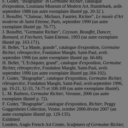
F. Guiter, "Biographie"
in Germaine Richier
, catalogue
d'exposition, Louisiana Museum of Modern Art, Humlebaek, août-
septembre 1988 (un autre exemplaire illustré pp. 20-32 ).
J. Beauffet, "Chaissac, Michaux, Fautrier, Richier",
Le musée d'Art
moderne de Saint Etienne
, Paris, septembre 1990 (un autre
exemplaire illustré pp. 76-77).
J. Beauffet, "Germaine Richier
"
,
Ceysson, Beauffet, Dancer,
Bonnard, et Frechuret
, Saint-Etienne, 1993 (un autre exemplaire
illustré pp. 163-171).
H. Bellet, "La Mante, grande", catalogue d'exposition,
Germaine
Richier, rétrospective
, Fondation Maeght, Saint-Paul, avril-
septembre 1996 (un autre exemplaire illustré pp. 66-68).
H. Bellet, "L'Echiquier, grand", catalogue d'exposition,
Germaine
Richier, rétrospective
, Fondation Maeght, Saint-Paul, avril-
septembre 1996 (un autre exemplaire illustré pp.184-192).
F. Guiter, "Biographie", catalogue d'exposition,
Germaine Richier,
rétrospective
, Fondation Maeght, Saint-Paul, avril-septembre 1996,
pp. 19-21, 32-33, 74-75 et 108-109 (un autre exemplaire illustré).
L. M. Barbero,
Germaine Richier
, Veronne, 2006 (un autre
exemplaire illustré p. 72).
F. Guiter, "Biographie", catalogue d'exposition,
Richier
, Peggy
Guggenheim Collection, Venise, octobre 2006-février 2007 (un
autre exemplaire illustré pp. 129-135).
Exhibited
Londres, Anglo French Art Centre,
Sculptures of Germaine Richier,