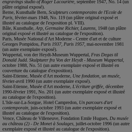
engravings studio of Roger Lacourière,
septembre 1947, No. 14 (un
plâtre original exposé).
Berne, Kunsthalle Bern,
Sculpteurs contemporains de l'Ecole de
Paris,
février-mars 1948, No. 119 (un plâtre original exposé et
illustré au catalogue de l'exposition pl. VIII).
Bâle, Kunsthalle,
Arp, Germaine Richier, Laurens,
1948 (un plâtre
original exposé et illustré au catalogue de l'exposition).
Paris, Musée National d'Art Moderne - Centre d'art et de culture
Georges Pompidou,
Paris 1937, Paris 1957,
mai-novembre 1981
(un autre exemplaire exposé).
Wuppertal, von der Heydt-Museum Wuppertal,
Fras Degas til
Donald Judd. Skulpturer fra Von der Heydt - Museum Wuppertal,
octobre 1988, No. 51 (un autre exemplaire exposé et illustré en
couverture du catalogue d'exposition).
Saint-Etienne, Musée d'Art moderne,
Une fondation, un musée,
février-avril 1990 (un autre exemplaire exposé).
Saint-Etienne, Musée d'Art moderne,
L'écriture griffée,
décembre
1990-février 1991, No. 201 (un autre exemplaire exposé et illustré
au catalogue de l'exposition).
L'Isle-sur-La-Sorgue, Hotel Campredon,
Un parcours d'art
contemporain,
juin-octobre 1993 (un autre exemplaire exposé et
illustré au catalogue de l'exposition).
Vence, Château de Villeneuve, Fondation Emile Hugues,
Du musée
au château (2) - De Monet à Soulages,
juillet-octobre 1996 (un autre
exemplaire exposé et illustré au catalogue de l'exposition).