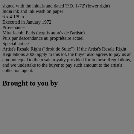
signed with the initials and dated 'P.D. 1-72' (lower right)
India ink and ink wash on paper
6 x 4 1/8 in.
Executed in January 1972
Provenance
Mira Jacob, Paris (acquis auprès de l'artiste).
Puis par descendance au propriétaire actuel.
Special notice
Artist's Resale Right ("droit de Suite"). If the Artist's Resale Right
Regulations 2006 apply to this lot, the buyer also agrees to pay us an
amount equal to the resale royalty provided for in those Regulations,
and we undertake to the buyer to pay such amount to the artist's
collection agent.
Brought to you by