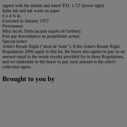
signed with the initials and dated 'P.D. 1-72' (lower right)
India ink and ink wash on paper
6 x 4 ¼ in.
Executed in January 1972
Provenance
Mira Jacob, Paris (acquis auprès de l'artiste).
Puis par descendance au propriétaire actuel.
Special notice
Artist's Resale Right ("droit de Suite"). If the Artist's Resale Right
Regulations 2006 apply to this lot, the buyer also agrees to pay us an
amount equal to the resale royalty provided for in those Regulations,
and we undertake to the buyer to pay such amount to the artist's
collection agent.
Brought to you by