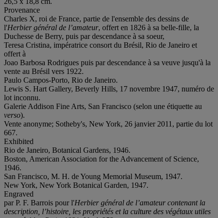
26,5 x 18,8 cm.
Provenance
Charles X, roi de France, partie de l'ensemble des dessins de
l'
Herbier général de l’amateur
, offert en 1826 à sa belle-fille, la
Duchesse de Berry, puis par descendance à sa soeur,
Teresa Cristina, impératrice consort du Brésil, Rio de Janeiro et
offert à
Joao Barbosa Rodrigues puis par descendance à sa veuve jusqu'à la
vente au Brésil vers 1922.
Paulo Campos-Porto, Rio de Janeiro.
Lewis S. Hart Gallery, Beverly Hills, 17 novembre 1947, numéro de
lot inconnu.
Galerie Addison Fine Arts, San Francisco (selon une étiquette au
verso
).
Vente anonyme; Sotheby's, New York, 26 janvier 2011, partie du lot
667.
Exhibited
Rio de Janeiro, Botanical Gardens, 1946.
Boston, American Association for the Advancement of Science,
1946.
San Francisco, M. H. de Young Memorial Museum, 1947.
New York, New York Botanical Garden, 1947.
Engraved
par P. F. Barrois pour l'
Herbier général de l’amateur
contenant la
description, l’histoire, les propriétés et la culture des végétaux utiles