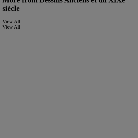
More from
Dessins Anciens et du XIXe
siècle
View All
View All